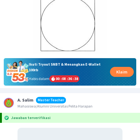
Ikuti Tryout SNBT & Menangkan E-Wallet
100rb
Klaim
Habis dalam
00
:
08
:
36
:
38
A. Salim
Master Teacher
Mahasiswa/Alumni Universitas Pelita Harapan
Jawaban terverifikasi