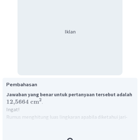
Iklan
Pembahasan
Jawaban yang benar untuk pertanyaan tersebut adalah
2
12
,
5664
cm
.
Ingat!
Rumus menghitung luas lingkaran apabila diketahui jari-
jarinya adalah:
L
=
×
r
×
r
π
1