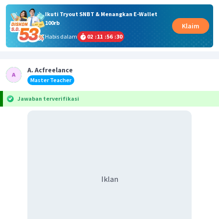
Ikuti Tryout SNBT & Menangkan E-Wallet
100rb
Klaim
Habis dalam
02
:
11
:
56
:
30
A. Acfreelance
Master Teacher
Jawaban terverifikasi
Iklan