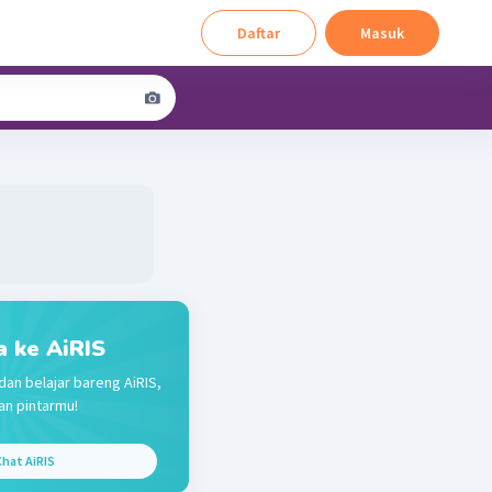
Daftar
Masuk
a ke AiRIS
dan belajar bareng AiRIS,
n pintarmu!
hat AiRIS