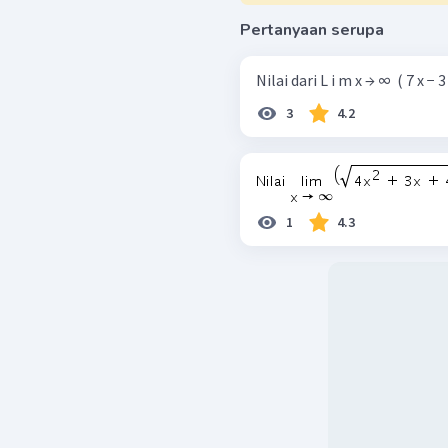
Pertanyaan serupa
Nilai dari L i m x → ∞ ​ ( 7 x − 3 ​
3
4.2
1
4.3