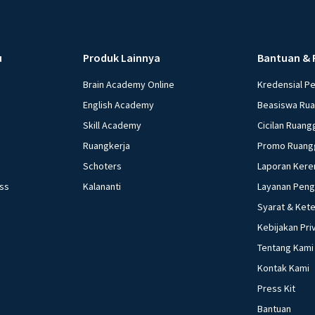
u
Produk Lainnya
Bantuan & 
Brain Academy Online
Kredensial P
English Academy
Beasiswa Ru
Skill Academy
Cicilan Ruang
Ruangkerja
Promo Ruang
Schoters
Laporan Kere
ess
Kalananti
Layanan Pen
Syarat & Ket
Kebijakan Pri
Tentang Kami
Kontak Kami
Press Kit
Bantuan