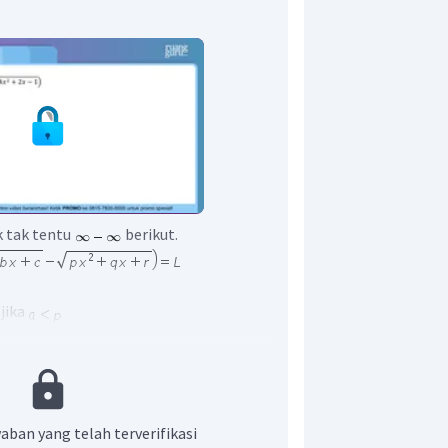
k tak tentu
berikut.
 jika
a jika
ika
aban yang telah terverifikasi