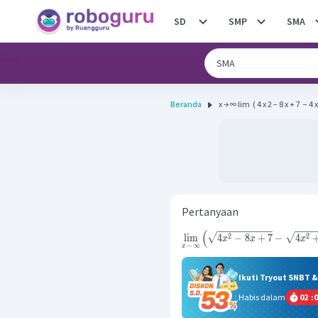
SD
SMP
SMA
Beranda
x → ∞ lim ​ ( 4 x 2 − 8 x + 7 ​ − 4 x
Pertanyaan
(
2
2
lim
4
−
8
+
7
−
4
x
x
x
→
∞
x
Ikuti Tryout SNBT 
Habis dalam
02
:
0