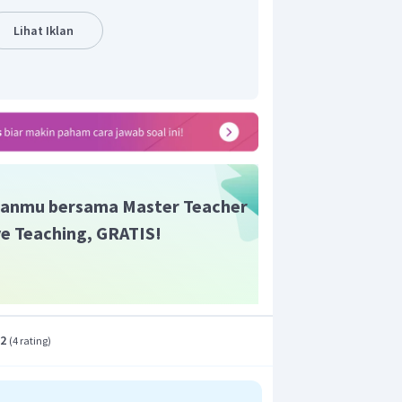
Lihat Iklan
adalah
.
anmu bersama Master Teacher
ive Teaching, GRATIS!
.2
(
4 rating
)