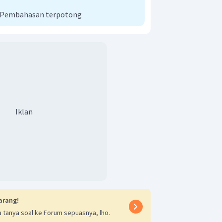
i Pembahasan terpotong
Iklan
arang!
 tanya soal ke Forum sepuasnya, lho.