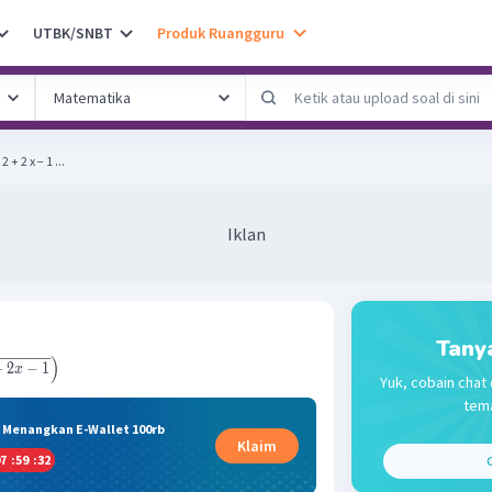
UTBK/SNBT
Produk Ruangguru
 2 + 2 x − 1 ...
Iklan
Tany
)
+
2
−
1
x
Yuk, cobain chat 
tema
& Menangkan E-Wallet 100rb
Klaim
7
:
59
:
32
C