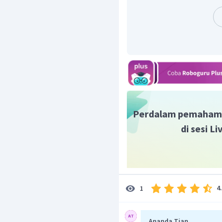
Jadi, nilai dari
Perdalam pemaham
di sesi L
4
1
Ananda Tian