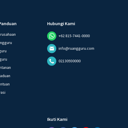
Panduan
Hubungi Kami
erusahaan
+62 815-7441-0000
angguru
info@ruangguru.com
guru
guru
02130930000
ntanan
gaduan
entuan
vasi
Ikuti Kami