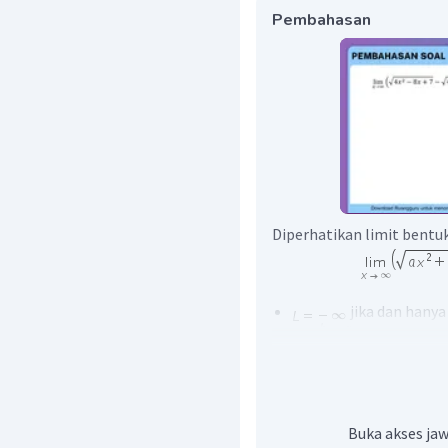
Pembahasan
Diperhatikan limit bentu
jika dan hanya
jika dan hany
jika dan hanya j
sehingga
Buka akses jaw