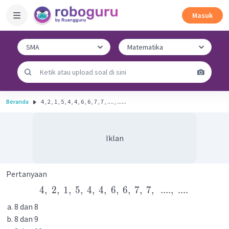
Masuk
Beranda
4 , 2 , 1 , 5 , 4 , 4 , 6 , 6 , 7 , 7 , .... , ......
Iklan
Pertanyaan
4
,
2
,
1
,
5
,
4
,
4
,
6
,
6
,
7
,
7
,
....
,
....
8 dan 8
8 dan 9