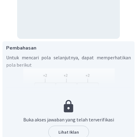
Pembahasan
Untuk mencari pola selanjutnya, dapat memperhatikan
pola berikut
Sehingga diperoleh pola berikutnya adalah 8, 10.
Buka akses jawaban yang telah terverifikasi
Oleh karena itu, jawaban yang benar adalah C.
Lihat Iklan