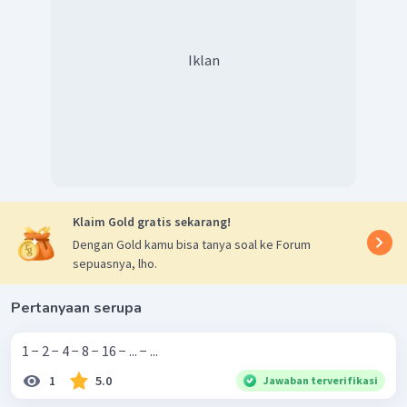
Iklan
Klaim Gold gratis sekarang!
Dengan Gold kamu bisa tanya soal ke Forum
sepuasnya, lho.
Pertanyaan serupa
1 − 2 − 4 − 8 − 16 − ... − ...
1
5.0
Jawaban terverifikasi