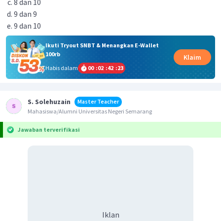
8 dan 10
9 dan 9
9 dan 10
Ikuti Tryout SNBT & Menangkan E-Wallet
100rb
Klaim
Habis dalam
00
:
02
:
42
:
23
S. Solehuzain
Master Teacher
Mahasiswa/Alumni Universitas Negeri Semarang
Jawaban terverifikasi
Iklan