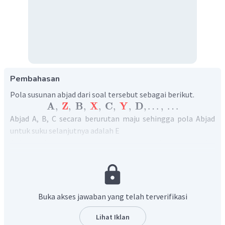
Pembahasan
Pola susunan abjad dari soal tersebut sebagai berikut.
A
Z
B
X
C
Y
D
,
,
,
,
,
,
,
…
,
…
Abjad A, B, C secara berurutan maju sehingga pola Abjad
untuk suku selanjutnya adalah E
Abjad pada yang berwarna merah adalah urutan abjad
mundur tetapi antara X dan Y saling berkebalikan
urutannya, sehingga untuk suku selanjutnya adalah V
Dengan demikian suku selanjutnya adalah V dan E
Jadi, jawaban yang tepat adalah D
Buka akses jawaban yang telah terverifikasi
Lihat Iklan