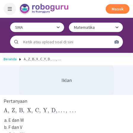
Masuk
Beranda
A , Z , B , X , C , Y , D , … , …
Iklan
Pertanyaan
A
,
Z
,
B
,
X
,
C
,
Y
,
D
,
…
,
…
E dan W
F dan V