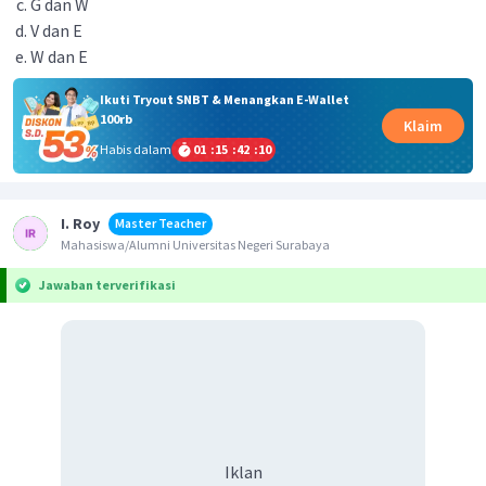
G dan W
V dan E
W dan E
Ikuti Tryout SNBT & Menangkan E-Wallet
100rb
Klaim
Habis dalam
01
:
15
:
42
:
10
I. Roy
Master Teacher
Mahasiswa/Alumni Universitas Negeri Surabaya
Jawaban terverifikasi
Iklan