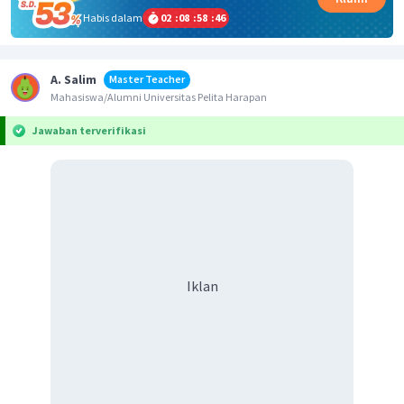
Habis dalam
02
:
08
:
58
:
46
A. Salim
Master Teacher
Mahasiswa/Alumni Universitas Pelita Harapan
Jawaban terverifikasi
Iklan