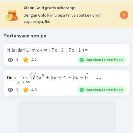
Klaim Gold gratis sekarang!
Dengan Gold kamu bisa tanya soal ke Forum
sepuasnya, lho.
Pertanyaan serupa
Nilai dari L i m x → ∞ ​ ( 7 x − 3 ​ − 7 x + 1 ​ ) =
3
4.2
Jawaban terverifikasi
1
4.3
Jawaban terverifikasi