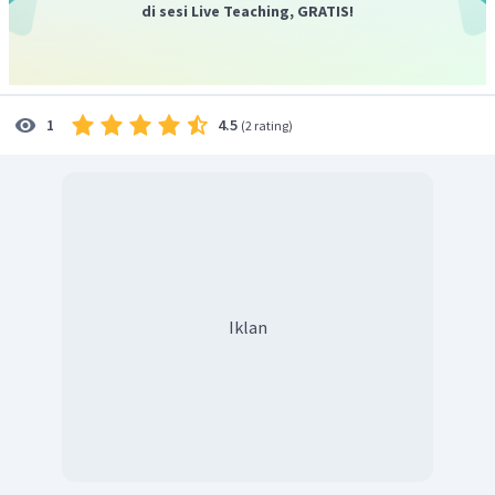
di sesi Live Teaching, GRATIS!
4.5
1
(
2 rating
)
Iklan