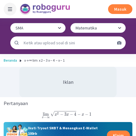
Masuk
Beranda
x → ∞ lim ​ x 2 − 3 x − 4 ​ − x − 1
Iklan
Pertanyaan
2
lim
−
3
−
4
−
−
1
x
x
x
→
∞
x
Ikuti Tryout SNBT & Menangkan E-Wallet
100rb
Klaim