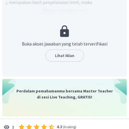
merupakan hasil penyelesaian limit, maka
jika
maka
,
jika
maka
, dan
jika
maka
.
Pada soal diberikan
. Ubah
Buka akses jawaban yang telah terverifikasi
fungsinya seperti bentuk umum di atas.
Lihat Iklan
Berdasarkan bentuk umum limit di atas,
.
Perdalam pemahamanmu bersama Master Teacher
Sedangkan nilai
dan
, sehingga
di sesi Live Teaching, GRATIS!
.
4.3
1
(
6 rating
)