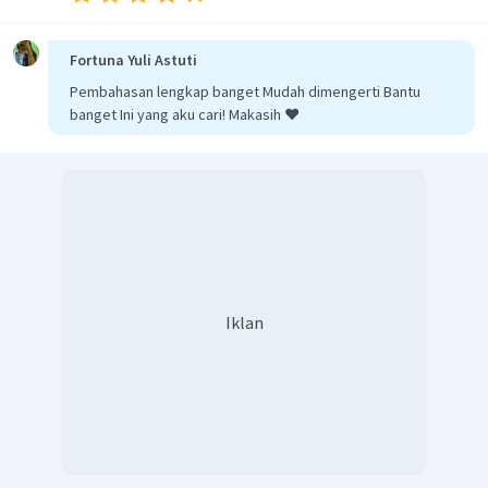
Fortuna Yuli Astuti
Pembahasan lengkap banget Mudah dimengerti Bantu
banget Ini yang aku cari! Makasih ❤️
Dengan demikian, hasil dari limit tak hingga
tersebut adalah
.
Jadi, jawaban yang tepat adalah D.
Iklan