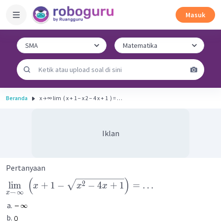
Masuk
Beranda
x → ∞ lim ​ ( x + 1 − x 2 − 4 x + 1 ​ ) = …
Iklan
Pertanyaan
(
)
2
lim
+
1
−
−
4
+
1
=
…
x
x
x
→
∞
x