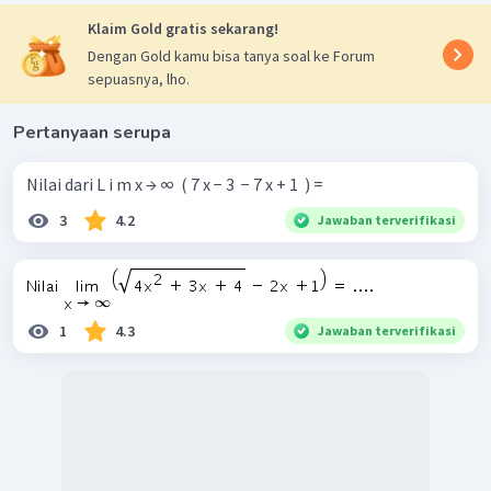
Klaim Gold gratis sekarang!
Dengan Gold kamu bisa tanya soal ke Forum
sepuasnya, lho.
Pertanyaan serupa
Nilai dari L i m x → ∞ ​ ( 7 x − 3 ​ − 7 x + 1 ​ ) =
3
4.2
Jawaban terverifikasi
1
4.3
Jawaban terverifikasi