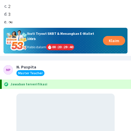
Ikuti Tryout SNBT & Menangkan E-Wallet
100rb
Klaim
Habis dalam
00
:
20
:
29
:
40
N. Puspita
Master Teacher
Jawaban terverifikasi