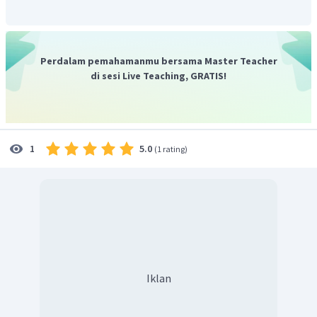
5
Jadi, nilai
adalah
.
y
Perdalam pemahamanmu bersama Master Teacher
di sesi Live Teaching, GRATIS!
5.0
1
(
1 rating
)
Iklan