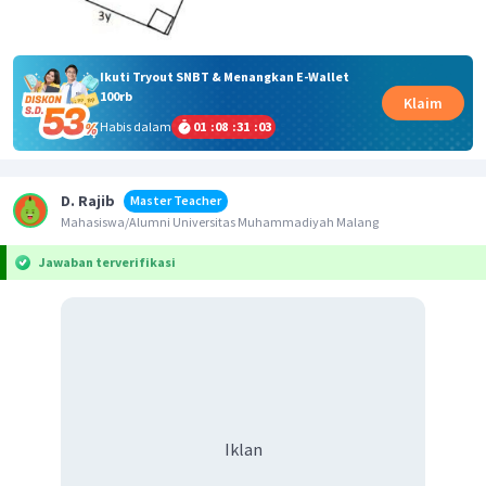
Ikuti Tryout SNBT & Menangkan E-Wallet
100rb
Klaim
Habis dalam
01
:
08
:
31
:
03
D. Rajib
Master Teacher
Mahasiswa/Alumni Universitas Muhammadiyah Malang
Jawaban terverifikasi
Iklan