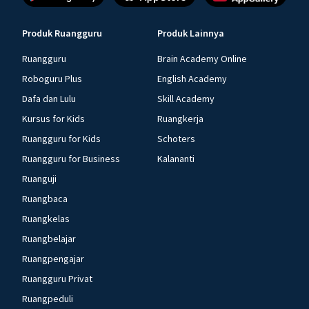
Produk Ruangguru
Produk Lainnya
Ruangguru
Brain Academy Online
Roboguru Plus
English Academy
Dafa dan Lulu
Skill Academy
Kursus for Kids
Ruangkerja
Ruangguru for Kids
Schoters
Ruangguru for Business
Kalananti
Ruanguji
Ruangbaca
Ruangkelas
Ruangbelajar
Ruangpengajar
Ruangguru Privat
Ruangpeduli