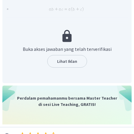
Buka akses jawaban yang telah terverifikasi
Lihat Iklan
Perdalam pemahamanmu bersama Master Teacher
di sesi Live Teaching, GRATIS!
Dari aturan di atas, maka diperoleh