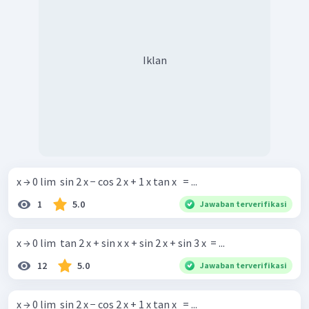
Iklan
x → 0 lim ​ sin 2 x − cos 2 x + 1 x tan x ​ ​ = ...
1
5.0
Jawaban terverifikasi
x → 0 lim ​ tan 2 x + sin x x + sin 2 x + sin 3 x ​ = ...
12
5.0
Jawaban terverifikasi
x → 0 lim ​ sin 2 x − cos 2 x + 1 x tan x ​ ​ = ...