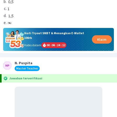
Ikuti Tryout SNBT & Menangkan E-Wallet
100rb
Klaim
Habis dalam
00
:
06
:
24
:
11
N. Puspita
Master Teacher
Jawaban terverifikasi