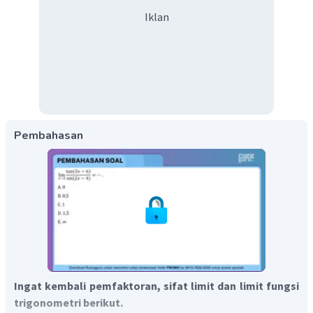
Iklan
Pembahasan
Ingat kembali pemfaktoran, sifat limit dan limit fungsi
trigonometri berikut.