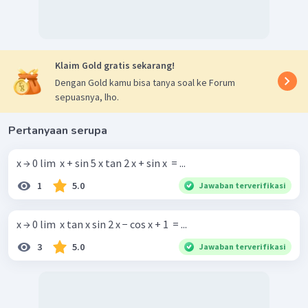
Klaim Gold gratis sekarang!
Dengan Gold kamu bisa tanya soal ke Forum
sepuasnya, lho.
Pertanyaan serupa
x → 0 lim ​ x + sin 5 x tan 2 x + sin x ​ = ...
1
5.0
Jawaban terverifikasi
x → 0 lim ​ x tan x sin 2 x − cos x + 1 ​ = ...
3
5.0
Jawaban terverifikasi