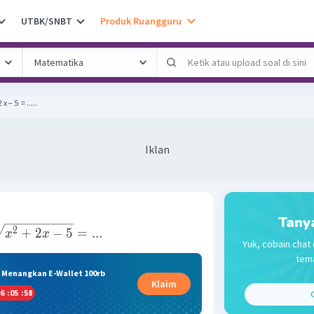
UTBK/SNBT
Produk Ruangguru
x − 5 ​ = .....
Iklan
Tany
2
+
2
−
5
=
...
x
x
Yuk, cobain chat 
tema
& Menangkan E-Wallet 100rb
Klaim
6
:
05
:
58
C