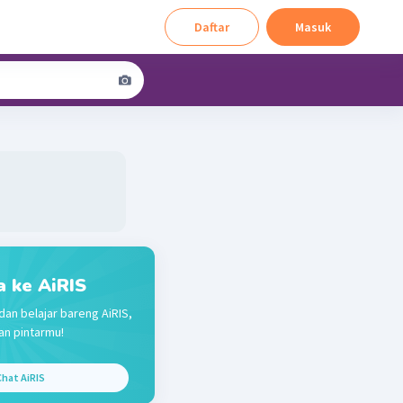
Daftar
Masuk
a ke AiRIS
dan belajar bareng AiRIS,
n pintarmu!
hat AiRIS