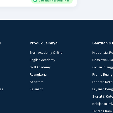
Jawaban terverifikasi
u
Produk Lainnya
Bantuan & 
Brain Academy Online
Kredensial P
English Academy
Beasiswa Ru
Skill Academy
Cicilan Ruang
Ruangkerja
Promo Ruang
Schoters
Laporan Kere
ess
Kalananti
Layanan Pen
Syarat & Ket
Kebijakan Pri
Tentang Kami