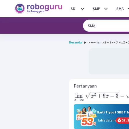
SD
SMP
SMA
Beranda
x → ∞ lim ​ x 2 + 9 x − 3 ​ − x 2 + 2 
Pertanyaan
2
lim
+
9
−
3
−
x
x
→
∞
x
Ikuti Tryout SNBT 
Habis dalam
01
:
1