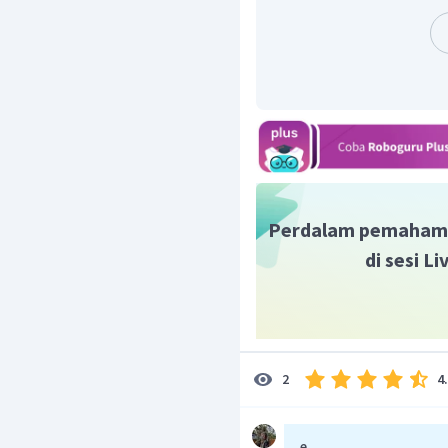
Jadi
Perdalam pemaham
di sesi L
4
2
e