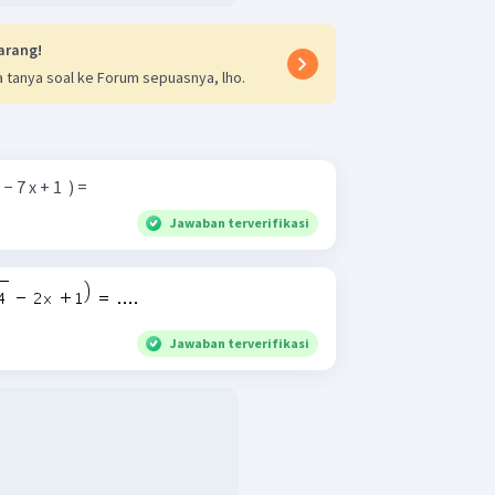
arang!
 tanya soal ke Forum sepuasnya, lho.
 − 7 x + 1 ​ ) =
Jawaban terverifikasi
Jawaban terverifikasi