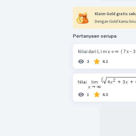
Klaim Gold gratis sek
Dengan Gold kamu bisa
Pertanyaan serupa
Nilai dari L i m x → ∞ ​ ( 7 x − 3 ​
3
4.2
1
4.3