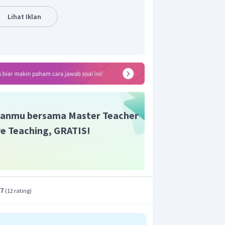
.
Lihat Iklan
anmu bersama Master Teacher
ive Teaching, GRATIS!
.7
(
12 rating
)