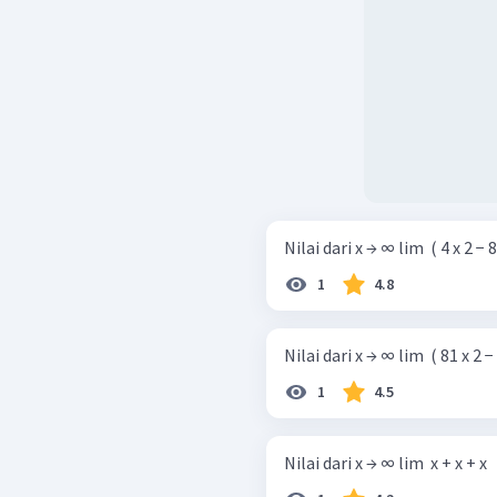
Nilai dari x → ∞ lim ​ ( 4 x 2 − 8 x 
1
4.8
Nilai dari x → ∞ lim ​ ( 81 x 2 − 1
1
4.5
Nilai dari x → ∞ lim ​ x + x + x ​ ​ ​ x 