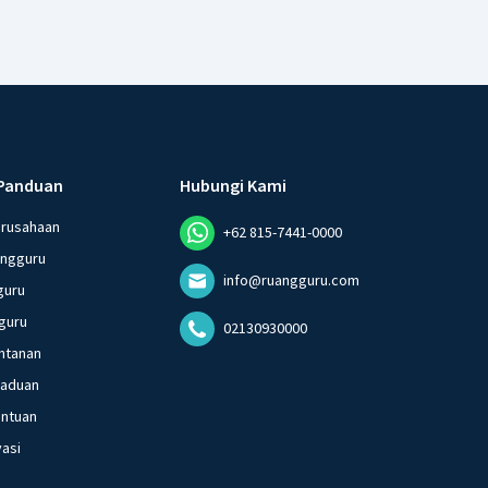
Panduan
Hubungi Kami
erusahaan
+62 815-7441-0000
angguru
info@ruangguru.com
guru
guru
02130930000
ntanan
gaduan
entuan
vasi