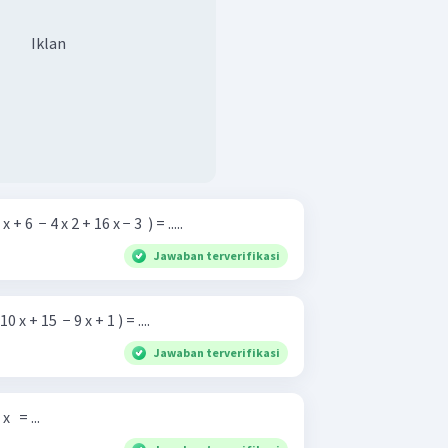
Iklan
+ 6 ​ − 4 x 2 + 16 x − 3 ​ ) = .....
Jawaban terverifikasi
0 x + 15 ​ − 9 x + 1 ) = ....
Jawaban terverifikasi
​ ​ = ...