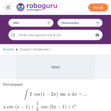
Masuk
Beranda
∫ 2 cos ( 1 − 2 x ) sin x d x = ...
Iklan
Pertanyaan
∫
2
cos
(
1
−
2
)
sin
d
=
...
x
x
x
1
cos
(
−
1
)
+
cos
(
3
−
1
)
+
x
x
C
3