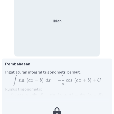
Iklan
Pembahasan
Ingat aturan integral trigonometri berikut.
1
∫
sin
(
+
)
=
−
cos
(
+
)
+
a
x
b
d
x
a
x
b
C
a
Rumus trigonometri:
2
⋅
cos
⋅
sin
=
sin
(
+
)
−
sin
(
−
)
α
β
α
β
α
β
cos
(
−
)
=
cos
α
α
Penyelesaian integral fungsi trigonometri di atas adalah
sebagai berikut.