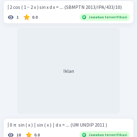
∫ 2 cos ( 1 − 2 x ) sin x d x = .... (SBMPTN 2013/IPA/433/10)
1
0.0
Jawaban terverifikasi
Iklan
∫ 0 π ​ sin ( x ) ∣ sin ( x ) ∣ d x = .... (UM UNDIP 2011 )
18
0.0
Jawaban terverifikasi