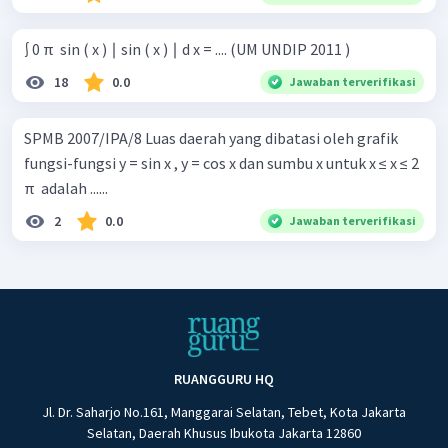
∫ 0 π ​ sin ( x ) ∣ sin ( x ) ∣ d x = .... (UM UNDIP 2011 )
18
0.0
Jawaban terverifikasi
SPMB 2007/IPA/8 Luas daerah yang dibatasi oleh grafik
fungsi-fungsi y = sin x , y = cos x dan sumbu x untuk x ≤ x ≤ 2
π ​ adalah ......
2
0.0
Jawaban terverifikasi
RUANGGURU HQ
Jl. Dr. Saharjo No.161, Manggarai Selatan, Tebet, Kota Jakarta
Selatan, Daerah Khusus Ibukota Jakarta 12860