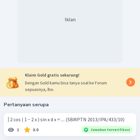
Iklan
Klaim Gold gratis sekarang!
Dengan Gold kamu bisa tanya soal ke Forum
sepuasnya, lho.
Pertanyaan serupa
∫ 2 cos ( 1 − 2 x ) sin x d x = .... (SBMPTN 2013/IPA/433/10)
1
0.0
Jawaban terverifikasi