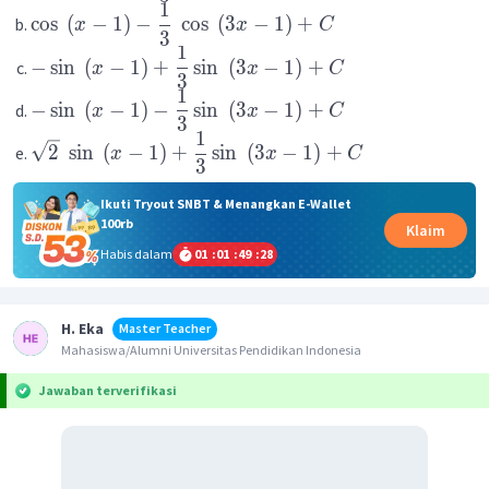
1
cos
(
−
1
)
−
cos
(
3
−
1
)
+
x
x
C
3
1
−
sin
(
−
1
)
+
sin
(
3
−
1
)
+
x
x
C
3
1
−
sin
(
−
1
)
−
sin
(
3
−
1
)
+
x
x
C
3
1
2
sin
(
−
1
)
+
sin
(
3
−
1
)
+
x
x
C
3
Ikuti Tryout SNBT & Menangkan E-Wallet
100rb
Klaim
Habis dalam
01
:
01
:
49
:
27
H. Eka
Master Teacher
Mahasiswa/Alumni Universitas Pendidikan Indonesia
Jawaban terverifikasi