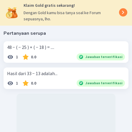
Klaim Gold gratis sekarang!
Dengan Gold kamu bisa tanya soal ke Forum
sepuasnya, lho.
Pertanyaan serupa
48 − ( − 25 ) + ( − 18 ) = ....
1
0.0
Jawaban terverifikasi
Hasil dari 33 − 13 adalah...
1
0.0
Jawaban terverifikasi