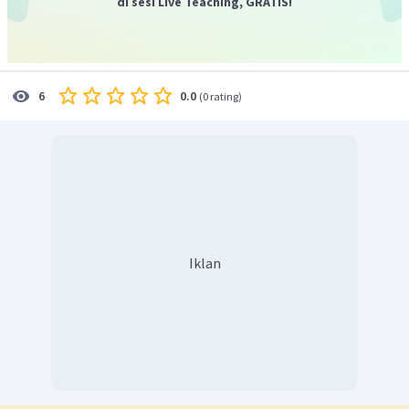
di sesi Live Teaching, GRATIS!
0.0
6
(
0 rating
)
Iklan