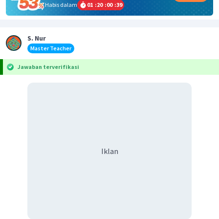
Habis dalam
01
:
20
:
00
:
39
S. Nur
Master Teacher
Jawaban terverifikasi
Iklan