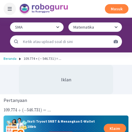
Masuk
Beranda
109.774 + ( − 546.731 ) = ...
Iklan
Pertanyaan
109.774
+
(
−
546.731
)
=
...
Ikuti Tryout SNBT & Menangkan E-Wallet
100rb
Klaim