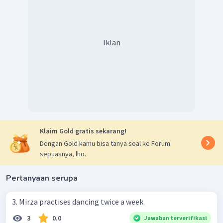
Iklan
Klaim Gold gratis sekarang!
Dengan Gold kamu bisa tanya soal ke Forum
sepuasnya, lho.
Pertanyaan serupa
3. Mirza practises dancing twice a week.
3
0.0
Jawaban terverifikasi