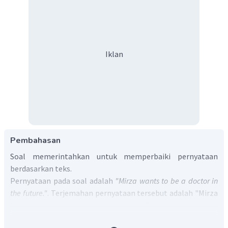
Iklan
Pembahasan
Soal memerintahkan untuk memperbaiki pernyataan
berdasarkan teks.
Pernyataan pada soal adalah
"Mirza wants to be a doctor in
the future."
. Terjemahan pernyataan tersebut adalah "Mirza
ingin menjadi dokter di masa depan.". Pernyataan ini perlu
diperbaiki karena Mirza tidak ingin menjadi dokter di masa