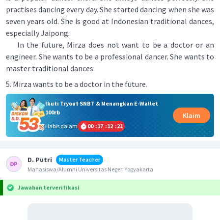
practises dancing every day. She started dancing when she was
seven years old. She is good at Indonesian traditional dances,
especially Jaipong.
In the future, Mirza does not want to be a doctor or an
engineer. She wants to be a professional dancer. She wants to
master traditional dances.
5. Mirza wants to be a doctor in the future.
Ikuti Tryout SNBT & Menangkan E-Wallet
100rb
Klaim
Habis dalam
00
:
17
:
12
:
21
D. Putri
Master Teacher
Mahasiswa/Alumni Universitas Negeri Yogyakarta
Jawaban terverifikasi