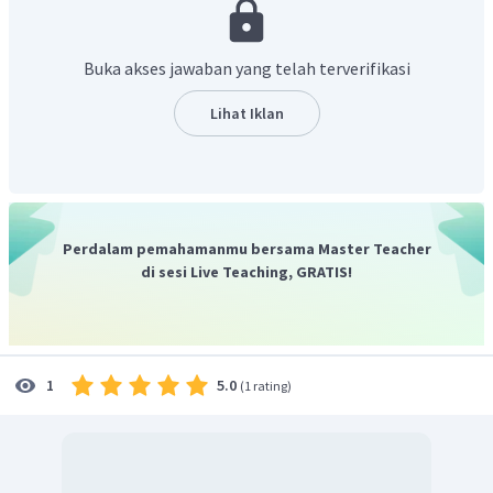
depan.
Berdasarkan teks, khususnya paragraf ke 3 tercantum
bahwa
"She wants to be a professional dancer."
yang artinya
Buka akses jawaban yang telah terverifikasi
"Dia ingin menjadi penari profesional.". Sehingga,
pernyataan yang benar adalah
"Mirza wants to be a
Lihat Iklan
professional dancer.".
Jadi, jawaban yang benar untuk nomor 5 adalah
"Mirza
wants to be a professional dancer."
Perdalam pemahamanmu bersama Master Teacher
di sesi Live Teaching, GRATIS!
5.0
1
(
1 rating
)