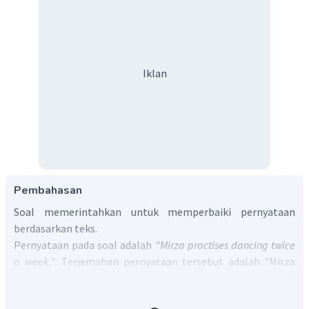
Iklan
Pembahasan
Soal memerintahkan untuk memperbaiki pernyataan
berdasarkan teks.
Pernyataan pada soal adalah
"Mirza practises dancing twice
a week."
. Terjemahan pernyataan tersebut adalah "Mirza
berlatih menari dua kali seminggu.". Pernyataan ini perlu
diperbaiki karena Mirza tidak menari dua kali seminggu.