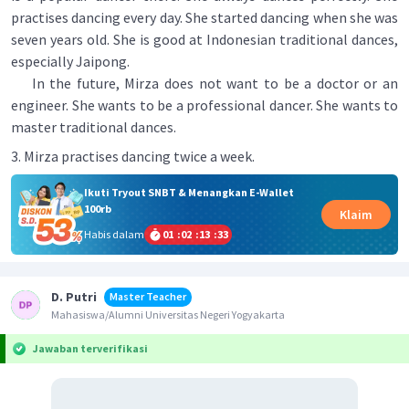
practises dancing every day. She started dancing when she was
seven years old. She is good at Indonesian traditional dances,
especially Jaipong.
In the future, Mirza does not want to be a doctor or an
engineer. She wants to be a professional dancer. She wants to
master traditional dances.
3. Mirza practises dancing twice a week.
Ikuti Tryout SNBT & Menangkan E-Wallet
100rb
Klaim
Habis dalam
01
:
02
:
13
:
33
D. Putri
Master Teacher
Mahasiswa/Alumni Universitas Negeri Yogyakarta
Jawaban terverifikasi