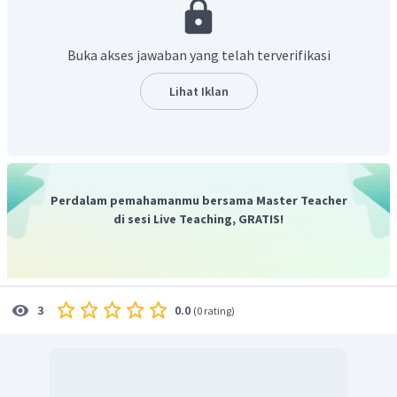
Berdasarkan teks, khususnya paragraf ke 2 tercantum
bahwa
"She practises dancing every day."
yang artinya "Dia
berlatih menari setiap hari.". Sehingga, pernyataan yang
Buka akses jawaban yang telah terverifikasi
benar adalah
"Mirza practises dancing every day.".
Jadi, jawaban yang benar untuk soal nomor 3
Lihat Iklan
adalah
"Mirza practises dancing every day."
Perdalam pemahamanmu bersama Master Teacher
di sesi Live Teaching, GRATIS!
0.0
3
(
0 rating
)