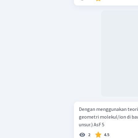
Dengan menggunakan teori 
geometri molekul/ion di baw
unsur.) AsF 5 ​
2
4.5