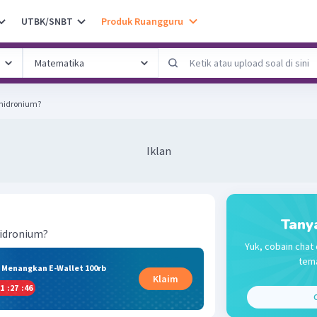
UTBK/SNBT
Produk Ruangguru
 hidronium?
Iklan
Tany
hidronium?
Yuk, cobain chat 
tema
& Menangkan E-Wallet 100rb
Klaim
1
:
27
:
46
C