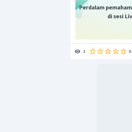
Perdalam pemaham
di sesi L
0
2