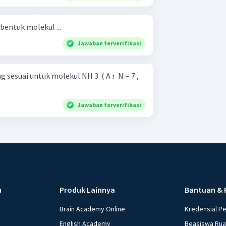
 bentuk molekul ...
Jawaban terverifikasi
esuai untuk molekul NH 3 ​ ( A r ​ N = 7 ,
Jawaban terverifikasi
u
Produk Lainnya
Bantuan & 
Brain Academy Online
Kredensial P
English Academy
Beasiswa Ru