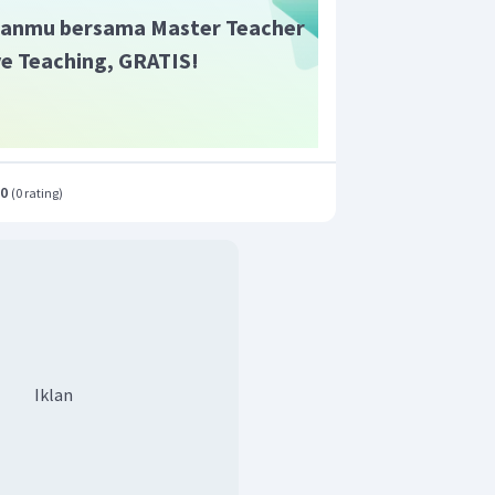
anmu bersama Master Teacher
ive Teaching, GRATIS!
.0
(
0 rating
)
Iklan