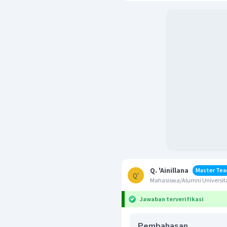
Q. 'Ainillana
Master Tea
Q'
Mahasiswa/Alumni Universita
Jawaban terverifikasi
Pembahasan