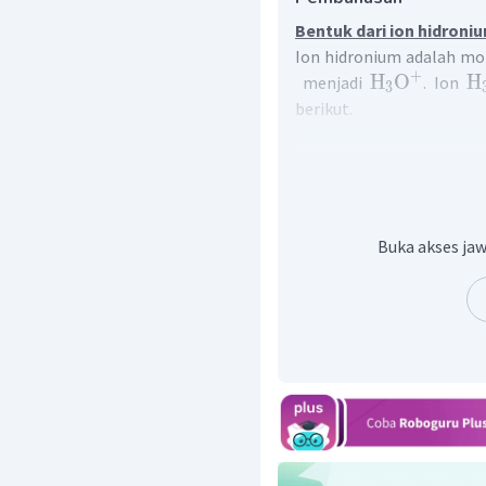
Bentuk dari ion hidroniu
Ion hidronium adalah mo
+
H
O
H
menjadi
. Ion
3
berikut.
Buka akses jaw
Dari gambar tersebut dap
1 PEB dan 3 PEI maka ben