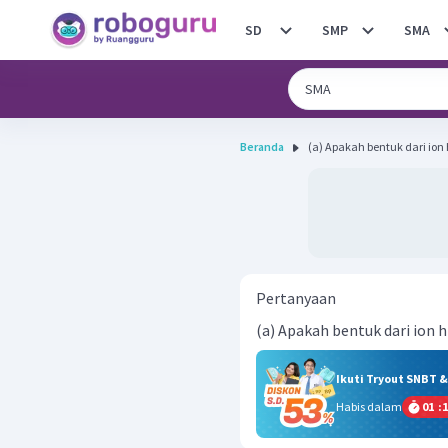
SD
SMP
SMA
Beranda
(a) Apakah bentuk dari ion
Pertanyaan
(a) Apakah bentuk dari ion 
Ikuti Tryout SNBT 
Habis dalam
01
:
1