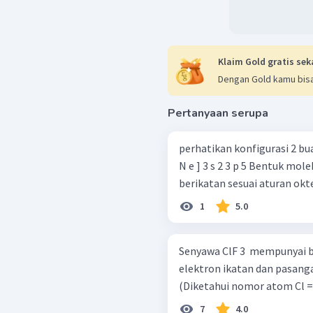
Klaim Gold gratis sek
Dengan Gold kamu bisa
Pertanyaan serupa
perhatikan konfigurasi 2 buah unsur berikut! 
N e ] 3 s 2 3 p 5 Bentuk molekul yang terjadi antara 2 unsur jika
berikatan sesuai aturan oktet
1
5.0
Senyawa ClF 3 ​ mempunyai 
elektron ikatan dan pasangan
(Diketahui nomor atom Cl = 
7
4.0