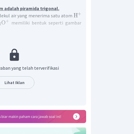
m adalah piramida trigonal.
+
H
lekul air yang menerima satu atom
+
O
memiliki bentuk seperti gambar
3
aban yang telah terverifikasi
Lihat Iklan
at terlihat bahwa ion tersebut memiliki
tuk ionnya adalah piramida trigonal.