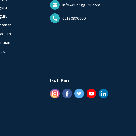
info@ruangguru.com
guru
guru
02130930000
ntanan
gaduan
entuan
vasi
Ikuti Kami