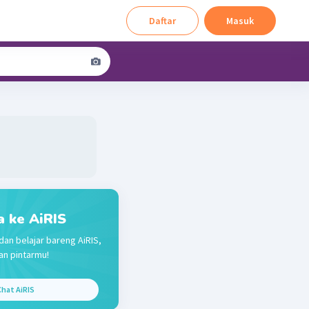
Daftar
Masuk
a ke AiRIS
dan belajar bareng AiRIS,
n pintarmu!
hat AiRIS