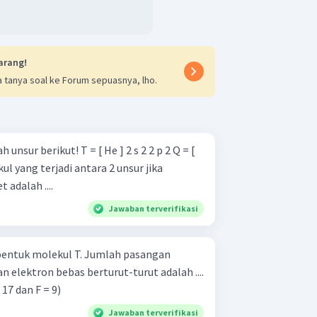
arang!
 tanya soal ke Forum sepuasnya, lho.
T = [ He ] 2 s 2 2 p 2 Q = [
 adalah ....
Jawaban terverifikasi
bentuk molekul T. Jumlah pasangan
 elektron bebas berturut-turut adalah ....
17 dan F = 9)
Jawaban terverifikasi