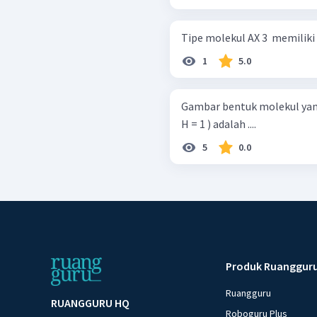
Tipe molekul AX 3 ​ memiliki
1
5.0
Gambar bentuk molekul yang s
H = 1 ) adalah ....
5
0.0
Produk Ruanggur
Ruangguru
RUANGGURU HQ
Roboguru Plus