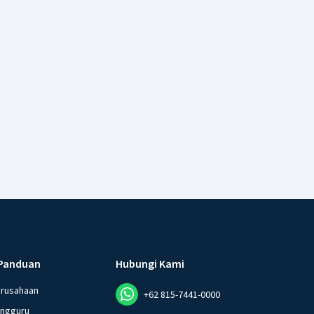
Panduan
Hubungi Kami
erusahaan
+62 815-7441-0000
angguru