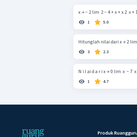
x → − 2 lim ​ 2 − 4 + x + x 2 ​ x + 1 
1
5.0
Hitunglah nilai dari x → 2 lim ​ 2 x
3
2.3
N i l ai d a r i x → 0 lim ​ x ​ − 7 ​ x −
1
4.7
Produk Ruanggur