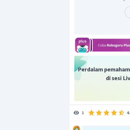
yaitu kita kali dengan
sebagai berikut
Perdalam pemaham
di sesi L
Sehingga kita dapatkan ni
4
1