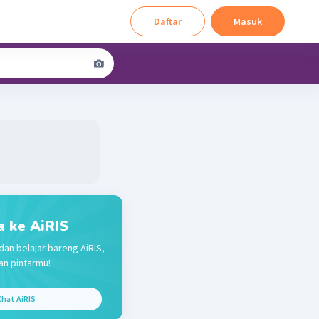
Daftar
Masuk
a ke AiRIS
dan belajar bareng AiRIS,
n pintarmu!
hat AiRIS