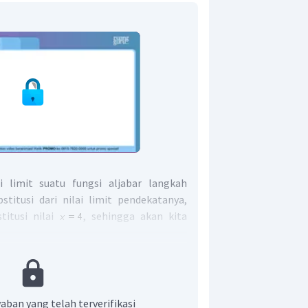
 limit suatu fungsi aljabar langkah
stitusi dari nilai limit pendekatanya,
titusi nilai
, sehingga akan kita
ta coba dengan cara kali akar sekawan,
aban yang telah terverifikasi