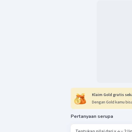
Klaim Gold gratis sek
Dengan Gold kamu bisa
Pertanyaan serupa
Tentukan nilai dari x → − 2 lim ​ x