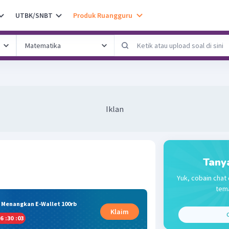
UTBK/SNBT
Produk Ruangguru
Iklan
Tany
Yuk, cobain chat 
tema
& Menangkan E-Wallet 100rb
Klaim
C
6
:
30
:
03