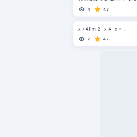
4
4.7
x → 4 lim ​ 2 − x ​ 4 − x ​ = ....
2
4.7