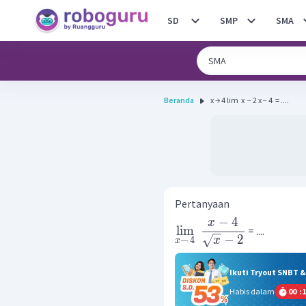
SD
SMP
SMA
Beranda
x → 4 lim ​ x ​ − 2 x − 4 ​ = ....
Pertanyaan
−
4
x
lim
= ....
−
2
x
→
4
x
Ikuti Tryout SNBT 
Habis dalam
00
:
1