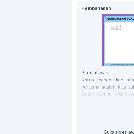
Pembahasan
Pembahasan:
Untuk menentukan nilai
pertama adalah kita sub
dalam soal ini kita subs
dapatkan
Karena nilainya
maka ki
Buka akses jaw