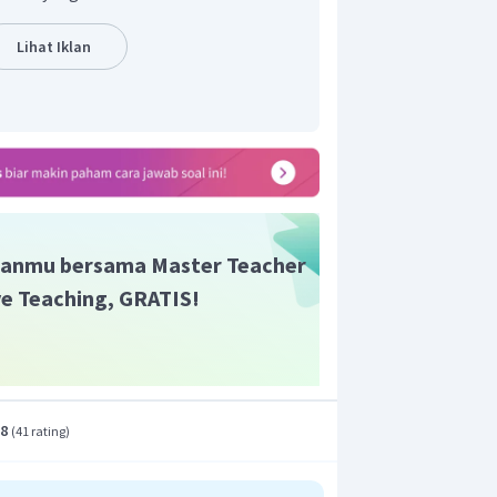
sehingga akan kita dapatkan hasil
Lihat Iklan
anmu bersama Master Teacher
ive Teaching, GRATIS!
lainya limitnya yaitu
.8
(
41 rating
)