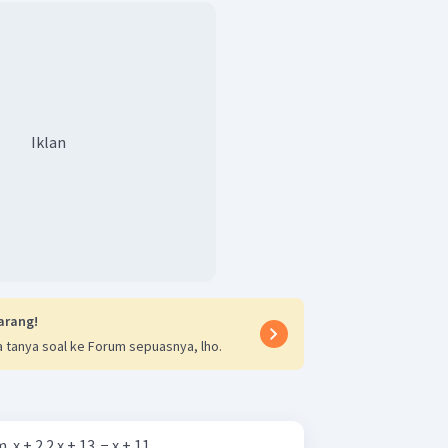
Iklan
arang!
 tanya soal ke Forum sepuasnya, lho.
 + 2 2 x + 13 ​ − x + 11 ​ ​ .