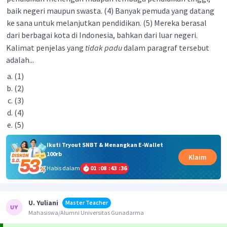
baik negeri maupun swasta. (4) Banyak pemuda yang datang
ke sana untuk melanjutkan pendidikan. (5) Mereka berasal
dari berbagai kota di Indonesia, bahkan dari luar negeri.
Kalimat penjelas yang
tidak padu
dalam paragraf tersebut
adalah...
(1)
(2)
(3)
(4)
(5)
Ikuti Tryout SNBT & Menangkan E-Wallet
100rb
Klaim
Habis dalam
01
:
08
:
43
:
36
U. Yuliani
Master Teacher
Mahasiswa/Alumni Universitas Gunadarma