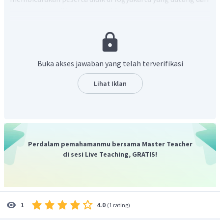
berbagai kota di Indonesia, bahkan luar negeri. Kalimat
(2) merupakan kalimat penjelas yang tidak padu karena
kalimat tersebut justru membahas keindahan alam
Yogyakarta.
Buka akses jawaban yang telah terverifikasi
Lihat Iklan
Perdalam pemahamanmu bersama Master Teacher
di sesi Live Teaching, GRATIS!
4.0
1
(
1 rating
)