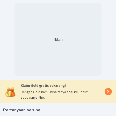
Iklan
Klaim Gold gratis sekarang!
Dengan Gold kamu bisa tanya soal ke Forum
sepuasnya, lho.
Pertanyaan serupa