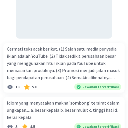
tersebut termasuk …. A. salam pembuka B. ucapan terima
kasih C. pengenalan topik D. tema E. judul
Cermati teks acak berikut. (1) Salah satu media penyedia
iklan adalah YouTube. (2) Tidak sedikit perusahaan besar
yang menggunakan fitur iklan pada YouTube untuk
memasarkan produknya. (3) Promosi menjadi jalan masuk
bagi pendapatan perusahaan. (4) Semakin dikenalnya
suatu produk oleh konsumen, semakin besar pula peluang
13
5.0
Jawaban terverifikasi
penjualan produk. (5) Hal ini disebabkan iklan atau
promosi merupakan cara untuk mengenalkan produk
Idiom yang menyatakan makna 'sombong' tersirat dalam
perusahaan kepada konsumen. Urutan yang tepat agar
ungkapan.... a. besar kepala b. besar mulut c. tinggi hati d.
menjadi teks eksposisi yang padu adalah .... A. (1)-(2)-(3)-
keras kepala
(4)-(5) B. (2)-(1)-(3)-(4)-(5) C. (3)-(1)-(2)-(5)-(4) D. (3)-(5)-
5
4.5
Jawaban terverifikasi
(4)-(1)-(2) E. (5)-(1)-(3)-(4)-(2)