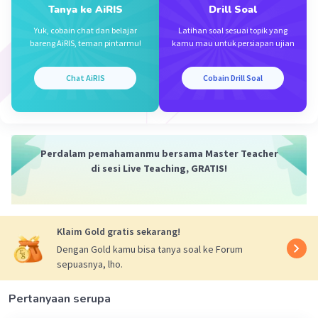
Tanya ke AiRIS
Drill Soal
Contoh kalimat kompleks:
Yuk, cobain chat dan belajar
Latihan soal sesuai topik yang
1. Supriyati tetap berangkat meskipun hari telah
bareng AiRIS, teman pintarmu!
kamu mau untuk persiapan ujian
gelap.
2. Ketika hujan turun. Hermawan masih berada di
Chat AiRIS
Cobain Drill Soal
atas bus.
3. Yanto sedang bekerja dan istrinya
membuatkan susu jahe.
Perdalam pemahamanmu bersama Master Teacher
Kalimat kompleks terdapat pada kalimat
di sesi Live Teaching, GRATIS!
"Tonggeret dapat ditemukan di ketinggian 200 -
1499 mdpl."
Dengan demikian, jawaban yang tepat adalah
Klaim Gold gratis sekarang!
pilihan D.
Dengan Gold kamu bisa tanya soal ke Forum
sepuasnya, lho.
·
0.0
(
0
)
Balas
Beri Rating
Pertanyaan serupa