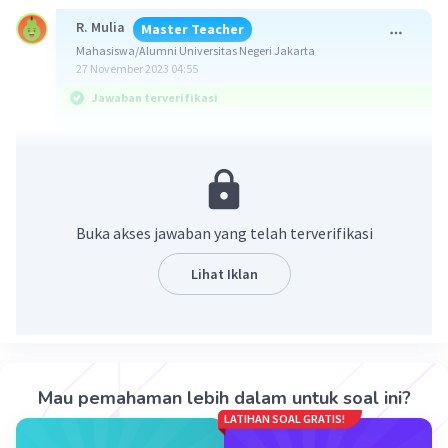
R. Mulia
Master Teacher
Mahasiswa/Alumni Universitas Negeri Jakarta
27 November 2023 04:55
Jawaban terverifikasi
Jawaban yang benar adalah D. Tonggeret dapat
ditemukan di ketinggian 200 - 1499 mdpl.
Berikut ini penjelasannya.
Buka akses jawaban yang telah terverifikasi
Kalimat kompleks atau kalimat majemuk
Lihat Iklan
bertingkat adalah kalimat yang terdiri dari
klausa utama dan klausa subordinatif. Klausa
utama disebut sebagai induk kalimat, sedangkan
klausa subordinatif disebut sebagai anak
kalimat. Klausa utama dapat berdiri sendiri
Mau pemahaman lebih dalam untuk soal ini?
sebagai kalimat, sedangkan klausa subordinatif
LATIHAN SOAL GRATIS!
selalu bergantung pada klausa utama.