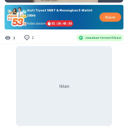
Ikuti Tryout SNBT & Menangkan E-Wallet
100rb
Klaim
Habis dalam
01
:
16
:
45
:
55
2
1
Jawaban terverifikasi
Iklan