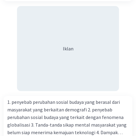
various sports and activities.
Events Include:
Track and field races
Soccer matches
Tug-of-war
Relay races
Iklan
Obstacle course
Dodgeball tournament
Participation:
Open to all students and staff.
Form your teams and sign up with the PE
department by
Monday, May 20th
.
1. penyebab perubahan sosial budaya yang berasal dari
Individual events are also available for
masyarakat yang berkaitan demografi 2. penyebab
those who prefer to compete solo.
perubahan sosial budaya yang terkait dengan fenomena
globalisasi 3. Tanda-tanda sikap mental masyarakat yang
Additional Information:
belum siap menerima kemajuan teknologi 4. Dampak