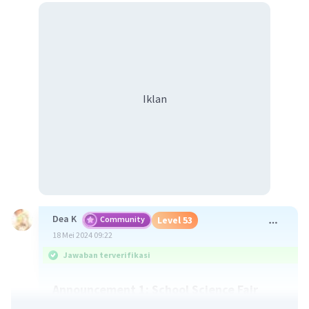
Iklan
Dea K
Community
Level 53
18 Mei 2024 09:22
Jawaban terverifikasi
Announcement 1: School Science Fair
Attention all students!