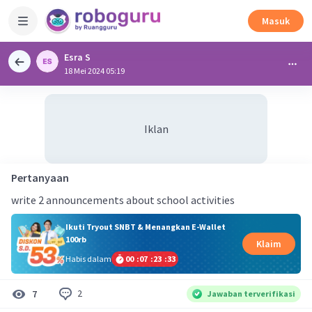
Masuk
Esra S
18 Mei 2024 05:19
Iklan
Pertanyaan
write 2 announcements about school activities
Ikuti Tryout SNBT & Menangkan E-Wallet
100rb
Klaim
Habis dalam
00
:
07
:
23
:
33
2
7
Jawaban terverifikasi