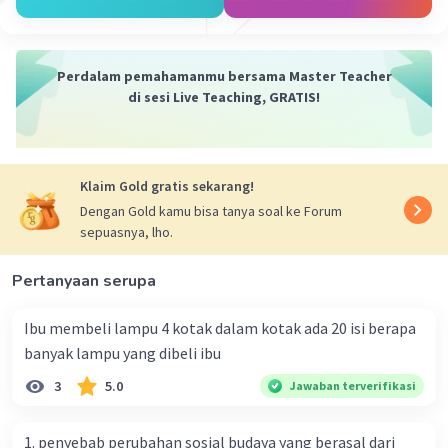
d = 2√(3V/𝞹t)
Setelah itu, kita masukkan angka-angkanya.
Perdalam pemahamanmu bersama Master Teacher
Kita coba menggunakan 𝞹 = 22/7
di sesi Live Teaching, GRATIS!
d = 2 × √((3 × 4.710) / (22/7 × 20))
d = 2 × √((14.130) / (440/7))
d = 2 × √((14.130 × 7) / 440)
Klaim Gold gratis sekarang!
Hasilnya pecahan nih. Jadi kita coba
menggunakan 𝞹 = 3,14
Dengan Gold kamu bisa tanya soal ke Forum
sepuasnya, lho.
d = 2 × √(14.130 / (3,14 × 20))
d = 2 × √(14.130 / 62,8)
Pertanyaan serupa
d = 2 × √225
d = 2 × 15
Ibu membeli lampu 4 kotak dalam kotak ada 20 isi berapa
d = 30
banyak lampu yang dibeli ibu
Sehingga, diameter alas kerucut yang
3
5.0
Jawaban terverifikasi
mempunyai tinggi 20 cm dan volume 4.710
cm³, adalah
30 cm
(dengan 𝞹 = 3,14).
1. penyebab perubahan sosial budaya yang berasal dari