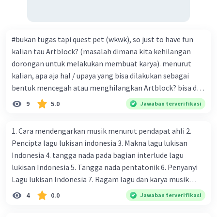
#bukan tugas tapi quest pet (wkwk), so just to have fun
kalian tau Artblock? (masalah dimana kita kehilangan
dorongan untuk melakukan membuat karya). menurut
kalian, apa aja hal / upaya yang bisa dilakukan sebagai
bentuk mencegah atau menghilangkan Artblock? bisa dari
yang simpel dan mudah, atau ke cara yang mungkin lebih
9
5.0
Jawaban terverifikasi
efektif untuk mendatangkan dorongan dan
menghilangkan Artblock. (karena sy lagi artblock, jadi y
1. Cara mendengarkan musik menurut pendapat ahli 2.
gitu lah) you're welcome for the golds.
Pencipta lagu lukisan indonesia 3. Makna lagu lukisan
Indonesia 4. tangga nada pada bagian interlude lagu
lukisan Indonesia 5. Tangga nada pentatonik 6. Penyanyi
Lagu lukisan Indonesia 7. Ragam lagu dan karya musik
tradisional 8. Ragam lagu dan karya musik tradisional 9.
4
0.0
Jawaban terverifikasi
fungsi musik di indonesia 10. Ragam lagu dan karya musik
tradisional 11. Pemahaman tentang teknik pernapasan