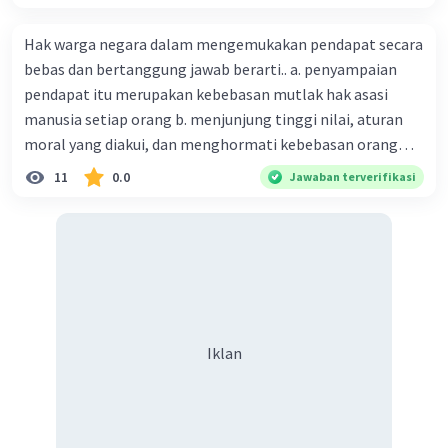
Penggabungan bahan- bahan dalam proses pembuatan
kerajinan berbasis media campuran harus menyatu.
Hak warga negara dalam mengemukakan pendapat secara
Dalam membuat kerajinan berbasis media campuran,
perlu dilakukan perancangan yang tepat supaya hasilnya
bebas dan bertanggung jawab berarti.. a. penyampaian
sesuai dengan apa yang diinginkan.
pendapat itu merupakan kebebasan mutlak hak asasi
manusia setiap orang b. menjunjung tinggi nilai, aturan
·
0.0
(
0
)
Balas
Beri Rating
moral yang diakui, dan menghormati kebebasan orang
lain c. penyampaian pendapat dilaksanakan dengan
11
0.0
Jawaban terverifikasi
sepihak d. penyampaian pendapat diupayakan dengan
tujuan pribadi atau segolongan orang tertentu
Iklan