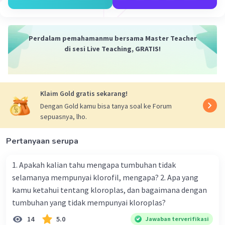
campuran, perlu dipahami sifat dari jenis-jenis
bahan yang akan digunakan. Contoh karya
kerajinan berbasis media campuran antara lain
Perdalam pemahamanmu bersama Master Teacher
bros, patung, kalung, dan lain-lain
di sesi Live Teaching, GRATIS!
·
0.0
(
0
)
Balas
Beri Rating
Klaim Gold gratis sekarang!
Rayhan J
Level 17
Dengan Gold kamu bisa tanya soal ke Forum
15 Januari 2024 12:21
sepuasnya, lho.
Jawaban terverifikasi
Pertanyaan serupa
Kerajinan dengan media campuran adalah karya seni
yang terbuat dari bahan-bahan campuran yang berbeda.
Iklan
Teknik nilai estetika dan keunikan karya kerajinan
1. Apakah kalian tahu mengapa tumbuhan tidak
dengan media campuran terletak pada nilai keindahan
selamanya mempunyai klorofil, mengapa? 2. Apa yang
dan keunikan yang terdapat pada karya tersebut. Dalam
kamu ketahui tentang kloroplas, dan bagaimana dengan
pembuatan karya kerajinan dengan media campuran,
tumbuhan yang tidak mempunyai kloroplas?
setiap bahan memiliki karakteristik tersendiri yang
saling mendukung aspek keindahan (estetika).
14
5.0
Jawaban terverifikasi