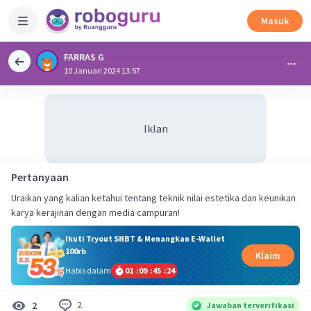
Masuk
FARRAS G
10 Januari 2024 13:57
Iklan
Pertanyaan
Uraikan yang kalian ketahui tentang teknik nilai estetika dan keunikan
karya kerajinan dengan media campuran!
Ikuti Tryout SNBT & Menangkan E-Wallet
100rb
Klaim
Habis dalam
01
:
09
:
45
:
24
2
2
Jawaban terverifikasi