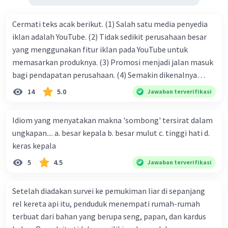
dalam kehidupan.
Unsur Ekstrinsik
Cermati teks acak berikut. (1) Salah satu media penyedia
Latar Belakang Masyarakat
: Kepercayaan
iklan adalah YouTube. (2) Tidak sedikit perusahaan besar
kepada benda-benda alam, seperti pohon atau
yang menggunakan fitur iklan pada YouTube untuk
batu, adalah praktik yang ditemukan dalam
memasarkan produknya. (3) Promosi menjadi jalan masuk
berbagai kebudayaan. Unsur ini menunjukkan
bagi pendapatan perusahaan. (4) Semakin dikenalnya
adanya latar belakang budaya atau keyakinan
masyarakat yang masih menghormati alam
suatu produk oleh konsumen, semakin besar pula peluang
14
5.0
Jawaban terverifikasi
sebagai sesuatu yang memiliki kekuatan
penjualan produk. (5) Hal ini disebabkan iklan atau
spiritual.
promosi merupakan cara untuk mengenalkan produk
Idiom yang menyatakan makna 'sombong' tersirat dalam
Nilai-nilai Budaya
: Cerita ini juga mungkin
perusahaan kepada konsumen. Urutan yang tepat agar
ungkapan.... a. besar kepala b. besar mulut c. tinggi hati d.
mencerminkan nilai budaya atau adat yang
menjadi teks eksposisi yang padu adalah .... A. (1)-(2)-(3)-
keras kepala
diwariskan dari generasi ke generasi. Dalam
(4)-(5) B. (2)-(1)-(3)-(4)-(5) C. (3)-(1)-(2)-(5)-(4) D. (3)-(5)-
budaya tertentu, pohon dianggap sebagai
5
4.5
Jawaban terverifikasi
(4)-(1)-(2) E. (5)-(1)-(3)-(4)-(2)
entitas yang dihormati dan dipercaya memiliki
kekuatan yang dapat mempengaruhi kehidupan
Setelah diadakan survei ke pemukiman liar di sepanjang
manusia.
rel kereta api itu, penduduk menempati rumah-rumah
Pengaruh Sosial dan Agama
: Pengaruh
terbuat dari bahan yang berupa seng, papan, dan kardus
kepercayaan lokal, adat, atau agama terhadap