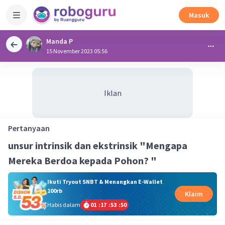
Masuk
Manda P
15 November 2023 05:56
Iklan
Pertanyaan
unsur intrinsik dan ekstrinsik "Mengapa
Mereka Berdoa kepada Pohon? "
Ikuti Tryout SNBT & Menangkan E-Wallet
100rb
Klaim
Habis dalam
01
:
17
:
53
:
49