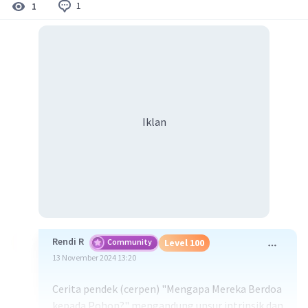
1
1
Iklan
Rendi R
Community
Level 100
13 November 2024 13:20
Cerita pendek (cerpen) "Mengapa Mereka Berdoa
kepada Pohon?" mengandung unsur intrinsik dan