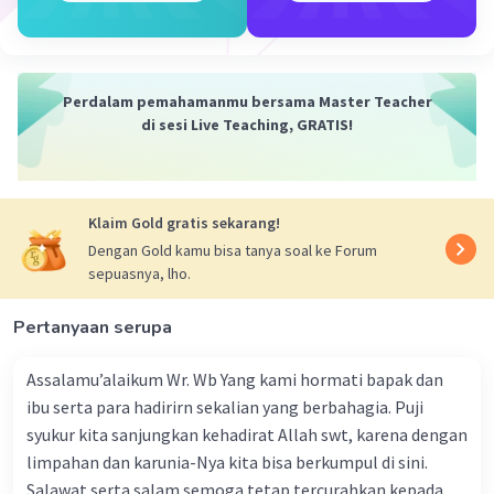
Tokoh ini biasanya digambarkan sebagai
orang yang memiliki kepercayaan kuat
terhadap tradisi atau adat setempat.
Perdalam pemahamanmu bersama Master Teacher
di sesi Live Teaching, GRATIS!
Alur
: Alur dalam cerita ini mungkin linier atau
campuran. Cerita diawali dengan penjelasan atau
gambaran tentang mengapa tokoh utama atau
masyarakat berdoa kepada pohon, konflik
Klaim Gold gratis sekarang!
berkembang saat tokoh utama
Dengan Gold kamu bisa tanya soal ke Forum
mempertanyakan atau merasa ragu terhadap
sepuasnya, lho.
tradisi ini, dan klimaks terjadi ketika tokoh
utama mungkin menemukan jawaban atau
Pertanyaan serupa
pemahaman tentang makna di balik ritual
tersebut.
Assalamu’alaikum Wr. Wb Yang kami hormati bapak dan
Latar
:
ibu serta para hadirirn sekalian yang berbahagia. Puji
syukur kita sanjungkan kehadirat Allah swt, karena dengan
Latar Tempat
: Di suatu desa atau
limpahan dan karunia-Nya kita bisa berkumpul di sini.
lingkungan yang masih kental dengan
Salawat serta salam semoga tetap tercurahkan kepada
tradisi kepercayaan terhadap alam.