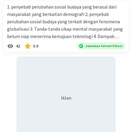
1. penyebab perubahan sosial budaya yang berasal dari
masyarakat yang berkaitan demografi 2. penyebab
perubahan sosial budaya yang terkait dengan fenomena
globalisasi 3. Tanda-tanda sikap mental masyarakat yang
belum siap menerima kemajuan teknologi 4. Dampak
modernisasi dalam kehidupan sosial masyarakat 5.
42
5.0
Jawaban terverifikasi
Kegiatan manusia di bidang ekonomi yang menunjukkan
perubahan ke arah modernisasi 6. Contoh pengaruh
modernisasi di bidang ilmu pengetahuan dan pendidikan
terhadap pola pikir masyarakat 7. Konsep mengenai
proses modernisasi di masyarakat seringkali mengalami
kesalahan pahaman, salah satunya kesalahan tersebut
menganggap jika menjadi modern adalah mengikuti... 8.
Iklan
arti dari globalisasi 9. Bentuk kearifan lokal di wilayah
Madura yang berperan dalam pengelolaan SDA dan
dukungan dalam bentuk kebudayaan 10. Syarat menjaga
tradisi kearifan lokal di Nusantara 11. Ciri uang kartal,