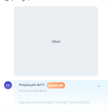
Iklan
PenjelajaH-Nif P
Level 100
PP
26 Januari 2025 06:18
Supaya semua dapat masing² barang kah?