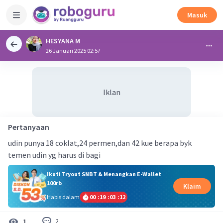
Masuk
HESYANA M
26 Januari 2025 02:57
Iklan
Pertanyaan
udin punya 18 coklat,24 permen,dan 42 kue berapa byk
temen udin yg harus di bagi
Ikuti Tryout SNBT & Menangkan E-Wallet
100rb
Klaim
Habis dalam
00
:
19
:
03
:
12
2
1