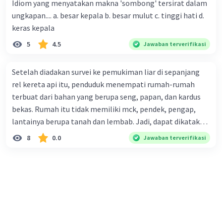
Idiom yang menyatakan makna 'sombong' tersirat dalam
perusahaan kepada konsumen. Urutan yang tepat agar
ungkapan.... a. besar kepala b. besar mulut c. tinggi hati d.
menjadi teks eksposisi yang padu adalah .... A. (1)-(2)-(3)-
keras kepala
(4)-(5) B. (2)-(1)-(3)-(4)-(5) C. (3)-(1)-(2)-(5)-(4) D. (3)-(5)-
5
4.5
Jawaban terverifikasi
(4)-(1)-(2) E. (5)-(1)-(3)-(4)-(2)
Setelah diadakan survei ke pemukiman liar di sepanjang
rel kereta api itu, penduduk menempati rumah-rumah
terbuat dari bahan yang berupa seng, papan, dan kardus
bekas. Rumah itu tidak memiliki mck, pendek, pengap,
lantainya berupa tanah dan lembab. Jadi, dapat dikatakan
bahwa tempat tinggal mereka tidak layak huni dan tidak
8
0.0
Jawaban terverifikasi
sehat. Penalaran yang digunakan dalam paragraf tersebut
adalah . . . .