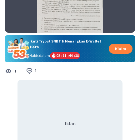
Ikuti Tryout SNBT & Menangkan E-Wallet
100rb
Klaim
Habis dalam
02
:
11
:
44
:
18
1
1
Iklan