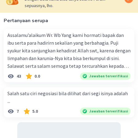
sepuasnya, lho.
Pertanyaan serupa
Iklan
Assalamu’alaikum Wr. Wb Yang kami hormati bapak dan
ibu serta para hadirirn sekalian yang berbahagia. Puji
syukur kita sanjungkan kehadirat Allah swt, karena dengan
limpahan dan karunia-Nya kita bisa berkumpul di sini.
Salawat serta salam semoga tetap tercurahkan kepada
junjungan Nabi besar Muhammad saw, karena beliau
43
0.0
Jawaban terverifikasi
menyiarkan agama yang haq, yakni agama islam, agama
yang diridai oleh Allah swt. Semoga kita sekalian termasuk
Salah satu ciri negosiasi bila dilihat dari segi isinya adalah
ke dalam umat-Nya yang diberkahi. Amin ya rabbal alamin.
...
Hadirin sekalian yang berbahagia! Dirasa amat penting
7
5.0
Jawaban terverifikasi
sekali jiwa sosial untuk diterapkan di lingkungan keluarga,
sanak saudara, bahkan juga di masyarakat luas. Karena
dengan jiwa sosial, maka terjalinlah di antara kita saling
tolong-menolong, dan kasih sayang. Sehngga orang-