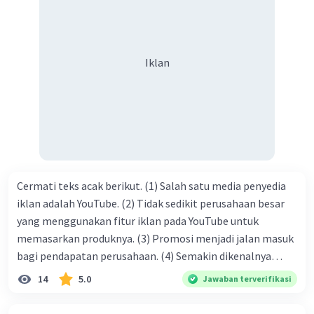
orang yang butuh akan pertolongan kita, akan
mendapatkan haq-Nya. Perhatikan kalimat berikut! Puji
syukur kita sanjungkan kehadirat Allah swt, karena dengan
Iklan
limpahan karuniaNya kita bisa berkumpul di sini. Kalimat
tersebut termasuk …. A. salam pembuka B. ucapan terima
kasih C. pengenalan topik D. tema E. judul
Cermati teks acak berikut. (1) Salah satu media penyedia
iklan adalah YouTube. (2) Tidak sedikit perusahaan besar
yang menggunakan fitur iklan pada YouTube untuk
memasarkan produknya. (3) Promosi menjadi jalan masuk
bagi pendapatan perusahaan. (4) Semakin dikenalnya
suatu produk oleh konsumen, semakin besar pula peluang
14
5.0
Jawaban terverifikasi
penjualan produk. (5) Hal ini disebabkan iklan atau
promosi merupakan cara untuk mengenalkan produk