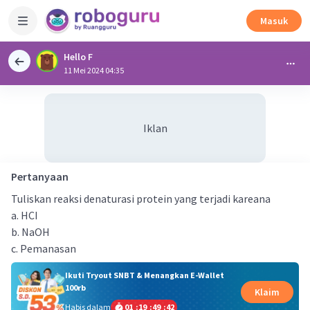
Masuk
Hello F
11 Mei 2024 04:35
Iklan
Pertanyaan
Tuliskan reaksi denaturasi protein yang terjadi kareana
a. HCI
b. NaOH
c. Pemanasan
Ikuti Tryout SNBT & Menangkan E-Wallet
100rb
Klaim
Habis dalam
01
:
19
:
49
:
41