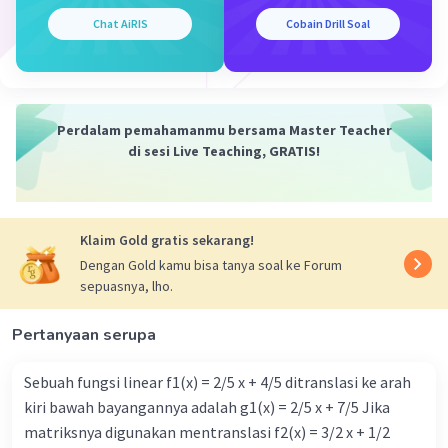
menyebabkan protein kehilangan bentuknya.
Reaksi ini tidak spesifik dan tidak menghasilkan
Chat AiRIS
Cobain Drill Soal
produk yang dapat ditulis dalam bentuk reaksi
kimia.
b.
NaOH (Natrium Hidroksida)
: Basa kuat
seperti NaOH juga dapat menyebabkan
Perdalam pemahamanmu bersama Master Teacher
denaturasi protein dengan cara yang sama
di sesi Live Teaching, GRATIS!
seperti asam, yaitu dengan mengubah pH
lingkungan protein. Seperti halnya dengan asam,
reaksi ini tidak spesifik dan tidak menghasilkan
Klaim Gold gratis sekarang!
produk yang dapat ditulis dalam bentuk reaksi
kimia.
Dengan Gold kamu bisa tanya soal ke Forum
sepuasnya, lho.
c.
Pemanasan
: Pemanasan dapat menyebabkan
denaturasi protein dengan memberikan energi
Pertanyaan serupa
kinetik yang cukup untuk mengganggu ikatan
hidrogen dan interaksi non-kovalen lainnya yang
Sebuah fungsi linear f1(x) = 2/5 x + 4/5 ditranslasi ke arah
mempertahankan struktur protein. Ini
kiri bawah bayangannya adalah g1(x) = 2/5 x + 7/5 Jika
mengakibatkan protein kehilangan bentuk tiga
matriksnya digunakan mentranslasi f2(x) = 3/2 x + 1/2
dimensinya dan menjadi denaturasi. Seperti