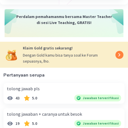
Data
Rasio.
Perdalam pemahamanmu bersama Master Teacher
di sesi Live Teaching, GRATIS!
·
5.0
(
2
)
Balas
Beri Rating
Prisqilla A
Level 2
Klaim Gold gratis sekarang!
30 April 2024 12:49
Dengan Gold kamu bisa tanya soal ke Forum
1.Data kuantitatif
sepuasnya, lho.
2.Data kualitatif
3.Data interval
Iklan
4.Data ordinal
Pertanyaan serupa
tolong jawab pls
·
4.0
(
1
)
Balas
Beri Rating
43
5.0
Jawaban terverifikasi
tolong jawaban + caranya untuk besok
19
5.0
Jawaban terverifikasi