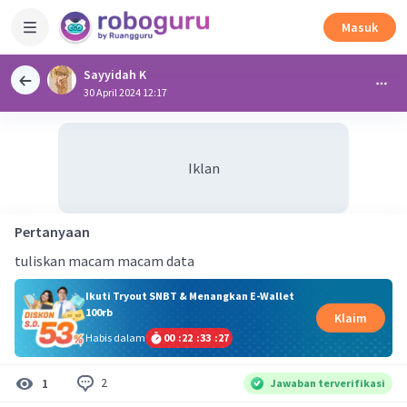
Masuk
Sayyidah K
30 April 2024 12:17
Iklan
Pertanyaan
tuliskan macam macam data
Ikuti Tryout SNBT & Menangkan E-Wallet
100rb
Klaim
Habis dalam
00
:
22
:
33
:
27
2
1
Jawaban terverifikasi