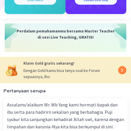
memiliki struktur yang solid.
3. Kembangkan Karakter yang Menarik
Karakter-karakter dalam hikayat biasanya
memiliki sifat dan kepribadian yang unik dan
menawan. Buatlah karakter-karakter yang
Perdalam pemahamanmu bersama Master Teacher
menarik dan relatable bagi pembaca, dengan
di sesi Live Teaching, GRATIS!
memberikan mereka motivasi, latar belakang,
dan pengembangan yang meyakinkan.
4. Gunakan Bahasa yang Kaya dan Deskriptif
Klaim Gold gratis sekarang!
Hikayat biasanya menggunakan bahasa yang
kaya dan deskriptif untuk menggambarkan
Dengan Gold kamu bisa tanya soal ke Forum
sepuasnya, lho.
suasana, lingkungan, dan karakter-karakter.
Gunakan kata-kata yang tepat untuk
Pertanyaan serupa
menciptakan visualisasi yang kuat dan
melibatkan imajinasi pembaca.
Assalamu’alaikum Wr. Wb Yang kami hormati bapak dan
5. Masukkan Nilai-Nilai dan Ajaran Moral
ibu serta para hadirirn sekalian yang berbahagia. Puji
Hikayat seringkali mengandung nilai-nilai dan
syukur kita sanjungkan kehadirat Allah swt, karena dengan
ajaran moral yang ingin disampaikan kepada
limpahan dan karunia-Nya kita bisa berkumpul di sini.
pembaca. Sebarkan nilai-nilai tersebut secara