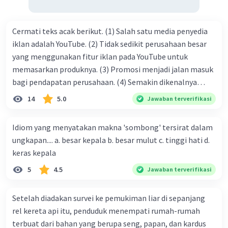
• Orientasi (awal cerita yang memuat beberapa
penjelasan)
• Komplikasi (awal mula masalah atau konflik)
Cermati teks acak berikut. (1) Salah satu media penyedia
• Evaluasi (awal penyelesaian masalah)
iklan adalah YouTube. (2) Tidak sedikit perusahaan besar
• Resolusi (solusi penyelesaian konflik)
yang menggunakan fitur iklan pada YouTube untuk
• Koda (kesimpulan atau akhir cerita).
memasarkan produknya. (3) Promosi menjadi jalan masuk
cmiiw ya
bagi pendapatan perusahaan. (4) Semakin dikenalnya
suatu produk oleh konsumen, semakin besar pula peluang
14
5.0
Jawaban terverifikasi
penjualan produk. (5) Hal ini disebabkan iklan atau
promosi merupakan cara untuk mengenalkan produk
·
0.0
(
0
)
Balas
Beri Rating
Idiom yang menyatakan makna 'sombong' tersirat dalam
perusahaan kepada konsumen. Urutan yang tepat agar
ungkapan.... a. besar kepala b. besar mulut c. tinggi hati d.
menjadi teks eksposisi yang padu adalah .... A. (1)-(2)-(3)-
keras kepala
(4)-(5) B. (2)-(1)-(3)-(4)-(5) C. (3)-(1)-(2)-(5)-(4) D. (3)-(5)-
5
4.5
Jawaban terverifikasi
(4)-(1)-(2) E. (5)-(1)-(3)-(4)-(2)
Setelah diadakan survei ke pemukiman liar di sepanjang
rel kereta api itu, penduduk menempati rumah-rumah
terbuat dari bahan yang berupa seng, papan, dan kardus