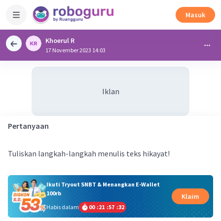
Masuk
Khoerul R
17 November 2023 14:03
Iklan
Pertanyaan
Tuliskan langkah-langkah menulis teks hikayat!
Ikuti Tryout SNBT & Menangkan E-Wallet
100rb
Klaim
Habis dalam
00
:
21
:
57
:
32