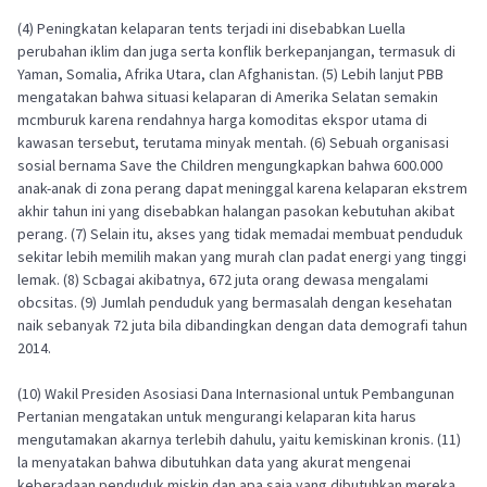
(4) Peningkatan kelaparan tents terjadi ini disebabkan Luella
perubahan iklim dan juga serta konflik berkepanjangan, termasuk di
Yaman, Somalia, Afrika Utara, clan Afghanistan. (5) Lebih lanjut PBB
mengatakan bahwa situasi kelaparan di Amerika Selatan semakin
mcmburuk karena rendahnya harga komoditas ekspor utama di
kawasan tersebut, terutama minyak mentah. (6) Sebuah organisasi
sosial bernama Save the Children mengungkapkan bahwa 600.000
anak-anak di zona perang dapat meninggal karena kelaparan ekstrem
akhir tahun ini yang disebabkan halangan pasokan kebutuhan akibat
perang. (7) Selain itu, akses yang tidak memadai membuat penduduk
sekitar lebih memilih makan yang murah clan padat energi yang tinggi
lemak. (8) Scbagai akibatnya, 672 juta orang dewasa mengalami
obcsitas. (9) Jumlah penduduk yang bermasalah dengan kesehatan
naik sebanyak 72 juta bila dibandingkan dengan data demografi tahun
2014.
(10) Wakil Presiden Asosiasi Dana Internasional untuk Pembangunan
Pertanian mengatakan untuk mengurangi kelaparan kita harus
mengutamakan akarnya terlebih dahulu, yaitu kemiskinan kronis. (11)
la menyatakan bahwa dibutuhkan data yang akurat mengenai
keberadaan penduduk miskin dan apa saja yang dibutuhkan mereka.