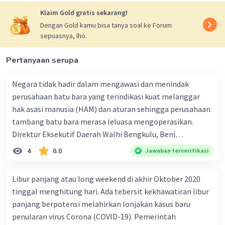
Klaim Gold gratis sekarang!
Dengan Gold kamu bisa tanya soal ke Forum
sepuasnya, lho.
Pertanyaan serupa
Negara tidak hadir dalam mengawasi dan menindak
perusahaan batu bara yang terindikasi kuat melanggar
hak asasi manusia (HAM) dan aturan sehingga perusahaan
tambang batu bara merasa leluasa mengoperasikan.
Direktur Eksekutif Daerah Walhi Bengkulu, Beni
Ardiansyah mengemukakan hal tersebut kepada
4
0.0
Jawaban terverifikasi
Mongabay Indonesia. "Kami (Walhi Bengkulu) akan
menggugat negara, dalam hal ini pemerintah daerah,
Libur panjang atau long weekend di akhir Oktober 2020
melalui jalur hukum. lni sangat perlu dilakukan. Tidak
tinggal menghitung hari. Ada tebersit kekhawatiran libur
terlihat itikad pemerintah daerah untuk menghormati,
panjang berpotensi melahirkan lonjakan kasus baru
melindungi termasuk memulihkan hak asasi manusia,
penularan virus Corona (COVID-19). Pemerintah
khususnya hak atas lingkungan hidup, dan menegakkan