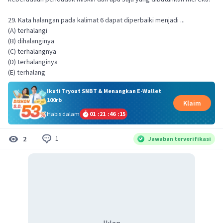
29. Kata halangan pada kalimat 6 dapat diperbaiki menjadi ...
(A) terhalangi
(B) dihalanginya
(C) terhalangnya
(D) terhalanginya
(E) terhalang
Ikuti Tryout SNBT & Menangkan E-Wallet
100rb
Klaim
Habis dalam
01
:
21
:
46
:
15
1
2
Jawaban terverifikasi
Iklan