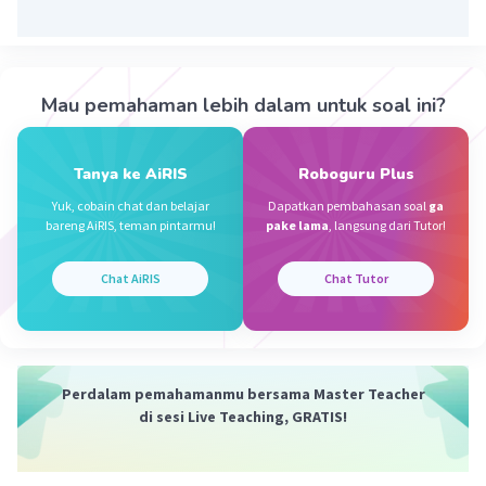
ter- memiliki makna sebagai 'tidak disengaja'. Artinya,
halangan tersebut tidak sengaja menjadi halangan
karena adanya perang. Adapun penggunaan partikel -
'nya' berfungsi sebagai rujukan kepada kata 'pasokan'.
Mau pemahaman lebih dalam untuk soal ini?
Oleh karena itu, jawaban yang tepat adalah C.
Tanya ke AiRIS
Roboguru Plus
·
0.0
(
0
)
Balas
Beri Rating
Yuk, cobain chat dan belajar
Dapatkan pembahasan soal
ga
bareng AiRIS, teman pintarmu!
pake lama
, langsung dari Tutor!
Chat AiRIS
Chat Tutor
Iklan
Perdalam pemahamanmu bersama Master Teacher
di sesi Live Teaching, GRATIS!