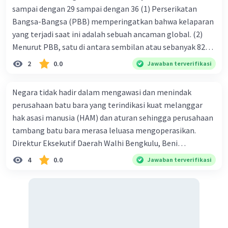
sampai dengan 29 sampai dengan 36 (1) Perserikatan
Bangsa-Bangsa (PBB) memperingatkan bahwa kelaparan
yang terjadi saat ini adalah sebuah ancaman global. (2)
Menurut PBB, satu di antara sembilan atau sebanyak 821
juta orang mengalami kelaparan. (3) Dalam sebuah
2
0.0
Jawaban terverifikasi
laporan disebutkan bahwa laporan telah meningkat di
Arfika dan Amerika Selatan. (4) Peningkatan kelaparan
Negara tidak hadir dalam mengawasi dan menindak
tents terjadi ini disebabkan Luella perubahan iklim dan
perusahaan batu bara yang terindikasi kuat melanggar
juga serta konflik berkepanjangan, termasuk di Yaman,
hak asasi manusia (HAM) dan aturan sehingga perusahaan
Somalia, Afrika Utara, clan Afghanistan. (5) Lebih lanjut
tambang batu bara merasa leluasa mengoperasikan.
PBB mengatakan bahwa situasi kelaparan di Amerika
Direktur Eksekutif Daerah Walhi Bengkulu, Beni
Selatan semakin mcmburuk karena rendahnya harga
Ardiansyah mengemukakan hal tersebut kepada
4
0.0
Jawaban terverifikasi
komoditas ekspor utama di kawasan tersebut, terutama
Mongabay Indonesia. "Kami (Walhi Bengkulu) akan
minyak mentah. (6) Sebuah organisasi sosial bernama
menggugat negara, dalam hal ini pemerintah daerah,
Save the Children mengungkapkan bahwa 600.000 anak-
melalui jalur hukum. lni sangat perlu dilakukan. Tidak
anak di zona perang dapat meninggal karena kelaparan
terlihat itikad pemerintah daerah untuk menghormati,
ekstrem akhir tahun ini yang disebabkan halangan
melindungi termasuk memulihkan hak asasi manusia,
pasokan kebutuhan akibat perang. (7) Selain itu, akses