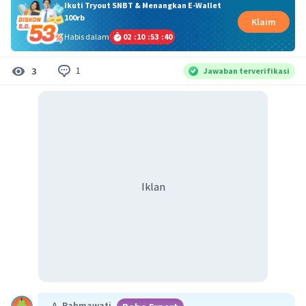
Ikuti Tryout SNBT & Menangkan E-Wallet
100rb
Klaim
Habis dalam
02
:
10
:
53
:
40
1
3
Jawaban terverifikasi
Iklan
A. Rahmawati