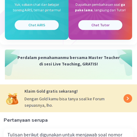
mengalami lonjakan kasus COVID-19 yang tajam." dan
Yuk, cobain chat dan belajar
Dapatkan pembahasan soal
ga
kalimat "Padahal, kata Dewi, kenaikah kasus di daerah ini
bareng AiRIS, teman pintarmu!
pake lama
, langsung dari Tutor!
sebelumnya tidak terlalu tajam." Kedua kalimat tersebut
membahas mengenai lonjakan kasus COVID-19 yang
Chat AiRIS
Chat Tutor
tajam akibat adanya long weekend.
Dengan demikian, jawaban yang tepat adalah pilihan B.
·
5.0
(
1
)
Balas
Beri Rating
Perdalam pemahamanmu bersama Master Teacher
di sesi Live Teaching, GRATIS!
Klaim Gold gratis sekarang!
Dengan Gold kamu bisa tanya soal ke Forum
sepuasnya, lho.
Iklan
Pertanyaan serupa
Tulisan berikut digunakan untuk menjawab soal nomor