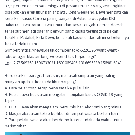
32,9 persen dalam satu minggu di pekan terakhir yang kemungkinan
disebabkan efek libur panjang atau long weekend. Dewi mengatakan
kenaikan kasus Corona paling banyak di Pulau Jawa, yakni DKI
Jakarta, Jawa Barat, Jawa Timur, dan Jawa Tengah. Daerah-daerah
tersebut menjadi daerah penyumbang kasus tertinggi di pekan
terakhir. Padahal, kata Dewi, kenaikah kasus di daerah ini sebelumnya
tidak terlalu tajam.
Sumber: https://news.detik.com/berito/d-5220176/wanti-wanti-
jokowi-agar-klaster-long-weekend-tak-terjadi-lagi?
_ga=2.78509268.1596733021.1603069406-1316695339.1569816843
Berdasarkan paragraf terakhir, manakah simpulan yang paling
mungkin apabila tidak ada libur panjang?
A. Para pelancong tetap berwisata ke pulau lain.
B. Pulau Jawa tidak akan mengalami lonjakan kasus COVID-19 yang
tajam.
C. Pulau Jawa akan mengalami pertumbuhan ekonomi yang minus.
D. Masyarakat akan tetap berlibur di tempat wisata berhari-hari.
E. Para pelaku wisata akan berdemo karena tidak ada waktu untuk
beristirahat.