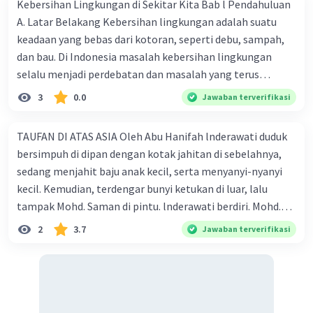
Kebersihan Lingkungan di Sekitar Kita Bab l Pendahuluan
A. Latar Belakang Kebersihan lingkungan adalah suatu
keadaan yang bebas dari kotoran, seperti debu, sampah,
dan bau. Di Indonesia masalah kebersihan lingkungan
selalu menjadi perdebatan dan masalah yang terus
berkembang. Kasus yang menyangkut masalah
3
0.0
Jawaban terverifikasi
kebersihan lingkungan pada tiap tahun terus meningkat.
Masalah tersebut disebabkan oleh kesadaran masyarakat
TAUFAN DI ATAS ASIA Oleh Abu Hanifah lnderawati duduk
untuk membuang sampah di tempatnya masih kurang.
bersimpuh di dipan dengan kotak jahitan di sebelahnya,
Masyarakat masih membuang sampah di sembarang
sedang menjahit baju anak kecil, serta menyanyi-nyanyi
tempat dan di sungai. Akibat sampah yang dibuang
kecil. Kemudian, terdengar bunyi ketukan di luar, lalu
sembarangan tersebut muncul beberapa penyakit, seperti
tampak Mohd. Saman di pintu. lnderawati berdiri. Mohd.
diare, penyakit kulit, atau penyakit pernapasan dan banjir.
Saman : Mengapa begini lengang rumahmu, Nak. Sendiri
2
3.7
Jawaban terverifikasi
B. Perumusan Masalah Berdasarkan latar belakang yang
saja di rumah? Mana ayah dan ibumu? (Masuk ke dalam
telah dinyatakan tersebut, penulis merumuskan beberapa
kamar) lnderawati : lbu dan ayah pergi kemarin ke
masalah yang akan d ibahas dalam karya tulis ilmiah
Sukabumi, Abah. Yang selebihnya, saudara-saudaraku
sebagai berikut. 1. Bagaimana kepedulian masyarakat
berdua turut juga. Mereka besok kembali lagi. Mau minum
terhadap kebersihan lingkungan sekitar? 2. Bagaimana
apa, Abah? Mohd. Saman : Aneh benar, apa mau cari