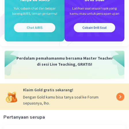
Tujuan teks anekdot adalah:
Yuk, cobain chat dan belajar
Latihan soal sesuai topik yang
B. Sarana atau wahana ekspresi yang
bareng AiRIS, teman pintarmu!
kamu mau untuk persiapan ujian
Iklan
berhubungan dengan ketidakpuasan,
kejengkelan, kemarahan, dan sebagainya.
Chat AiRIS
Cobain Drill Soal
Teks anekdot sering digunakan untuk menghibur
pembaca dengan menggambarkan situasi yang
lucu atau menggelitik, sering kali dengan
menyoroti kejadian atau perilaku yang konyol
Perdalam pemahamanmu bersama Master Teacher
atau aneh. Oleh karena itu, jawaban yang paling
di sesi Live Teaching, GRATIS!
tepat adalah B.
Klaim Gold gratis sekarang!
Dengan Gold kamu bisa tanya soal ke Forum
sepuasnya, lho.
·
0.0
(
0
)
Balas
Beri Rating
Pertanyaan serupa