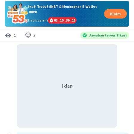
Ikuti Tryout SNBT & Menangkan E-Wallet
100rb
Klaim
Habis dalam
02
:
10
:
39
:
10
2
1
Jawaban terverifikasi
Iklan