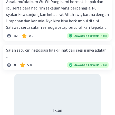
Assalamu’alaikum Wr. Wb Yang kami hormati bapak dan
ibu serta para hadirirn sekalian yang berbahagia. Puji
syukur kita sanjungkan kehadirat Allah swt, karena dengan
limpahan dan karunia-Nya kita bisa berkumpul di sini.
Salawat serta salam semoga tetap tercurahkan kepada
junjungan Nabi besar Muhammad saw, karena beliau
42
0.0
Jawaban terverifikasi
menyiarkan agama yang haq, yakni agama islam, agama
yang diridai oleh Allah swt. Semoga kita sekalian termasuk
Salah satu ciri negosiasi bila dilihat dari segi isinya adalah
ke dalam umat-Nya yang diberkahi. Amin ya rabbal alamin.
...
Hadirin sekalian yang berbahagia! Dirasa amat penting
8
5.0
Jawaban terverifikasi
sekali jiwa sosial untuk diterapkan di lingkungan keluarga,
sanak saudara, bahkan juga di masyarakat luas. Karena
dengan jiwa sosial, maka terjalinlah di antara kita saling
tolong-menolong, dan kasih sayang. Sehngga orang-
orang yang butuh akan pertolongan kita, akan
mendapatkan haq-Nya. Perhatikan kalimat berikut! Puji
syukur kita sanjungkan kehadirat Allah swt, karena dengan
Iklan
limpahan karuniaNya kita bisa berkumpul di sini. Kalimat