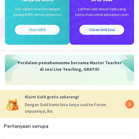
Yuk, cobain chat dan belajar
Latihan soal sesuai topik yang
bareng AiRIS, teman pintarmu!
kamu mau untuk persiapan ujian
Chat AiRIS
Cobain Drill Soal
Iklan
Perdalam pemahamanmu bersama Master Teacher
di sesi Live Teaching, GRATIS!
Klaim Gold gratis sekarang!
Dengan Gold kamu bisa tanya soal ke Forum
sepuasnya, lho.
Pertanyaan serupa