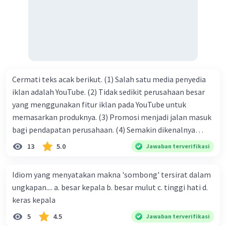
tersebut termasuk …. A. salam pembuka B. ucapan terima
kasih C. pengenalan topik D. tema E. judul
Cermati teks acak berikut. (1) Salah satu media penyedia
iklan adalah YouTube. (2) Tidak sedikit perusahaan besar
yang menggunakan fitur iklan pada YouTube untuk
memasarkan produknya. (3) Promosi menjadi jalan masuk
bagi pendapatan perusahaan. (4) Semakin dikenalnya
suatu produk oleh konsumen, semakin besar pula peluang
13
5.0
Jawaban terverifikasi
penjualan produk. (5) Hal ini disebabkan iklan atau
promosi merupakan cara untuk mengenalkan produk
Idiom yang menyatakan makna 'sombong' tersirat dalam
perusahaan kepada konsumen. Urutan yang tepat agar
ungkapan.... a. besar kepala b. besar mulut c. tinggi hati d.
menjadi teks eksposisi yang padu adalah .... A. (1)-(2)-(3)-
keras kepala
(4)-(5) B. (2)-(1)-(3)-(4)-(5) C. (3)-(1)-(2)-(5)-(4) D. (3)-(5)-
5
4.5
Jawaban terverifikasi
(4)-(1)-(2) E. (5)-(1)-(3)-(4)-(2)