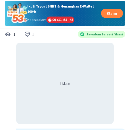
Ikuti Tryout SNBT & Menangkan E-Wallet
100rb
Klaim
Habis dalam
00
:
11
:
51
:
46
1
1
Jawaban terverifikasi
Iklan