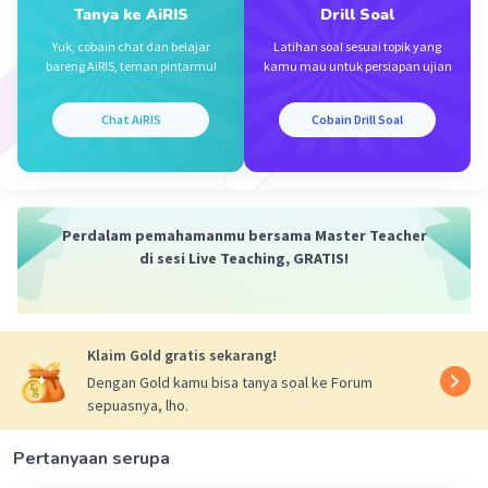
Tanya ke AiRIS
Drill Soal
Yuk, cobain chat dan belajar
Latihan soal sesuai topik yang
bareng AiRIS, teman pintarmu!
kamu mau untuk persiapan ujian
Iklan
Chat AiRIS
Cobain Drill Soal
Perdalam pemahamanmu bersama Master Teacher
di sesi Live Teaching, GRATIS!
Klaim Gold gratis sekarang!
Dengan Gold kamu bisa tanya soal ke Forum
sepuasnya, lho.
Pertanyaan serupa