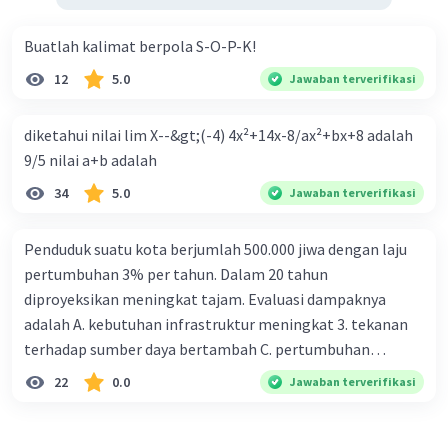
Buatlah kalimat berpola S-O-P-K!
12
5.0
Jawaban terverifikasi
diketahui nilai lim X--&gt;(-4) 4x²+14x-8/ax²+bx+8 adalah
9/5 nilai a+b adalah
34
5.0
Jawaban terverifikasi
Penduduk suatu kota berjumlah 500.000 jiwa dengan laju
pertumbuhan 3% per tahun. Dalam 20 tahun
diproyeksikan meningkat tajam. Evaluasi dampaknya
adalah A. kebutuhan infrastruktur meningkat 3. tekanan
terhadap sumber daya bertambah C. pertumbuhan
eksponensial berdampak jangka panjang D. tidak
22
0.0
Jawaban terverifikasi
memengaruhi tata ruang E. proyeksi penduduk penting
untuk perencanaan