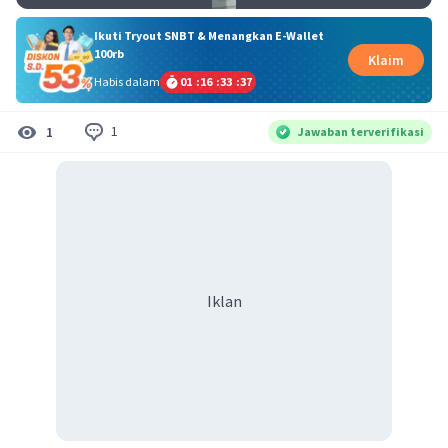
Ikuti Tryout SNBT & Menangkan E-Wallet
100rb
Klaim
Habis dalam
01
:
16
:
33
:
37
1
1
Jawaban terverifikasi
Iklan