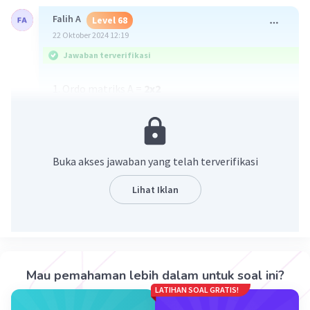
Falih A
Level 68
22 Oktober 2024 12:19
Jawaban terverifikasi
1. Ordo matriks A =
2x2
Banyak elemen matriks A =
4
2. Ordo matriks B =
3x3
Banyak elemen matriks B =
9
3. Ordo matriks C =
2x3
Buka akses jawaban yang telah terverifikasi
Banyak elemen matriks C =
6
4. Ordo matriks D =
3x1
Lihat Iklan
Banyak elemen matriks D =
3
·
5.0
(
1
)
Balas
Beri Rating
Mau pemahaman lebih dalam untuk soal ini?
LATIHAN SOAL GRATIS!