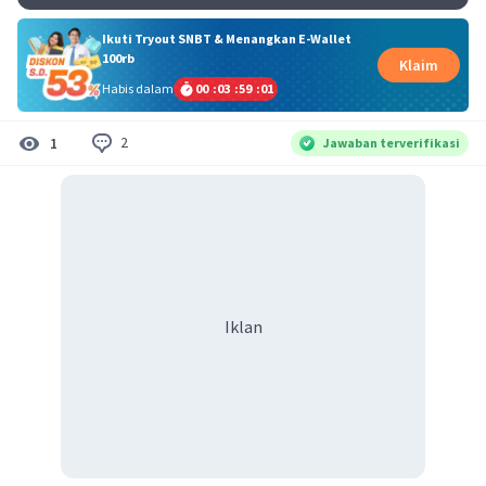
Ikuti Tryout SNBT & Menangkan E-Wallet
100rb
Klaim
Habis dalam
00
:
03
:
59
:
00
2
1
Jawaban terverifikasi
Iklan