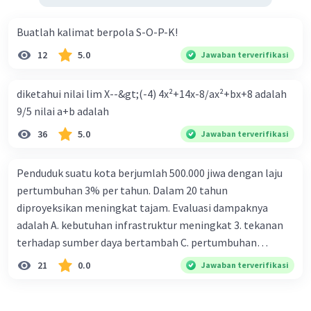
Buatlah kalimat berpola S-O-P-K!
12
5.0
Jawaban terverifikasi
diketahui nilai lim X--&gt;(-4) 4x²+14x-8/ax²+bx+8 adalah
9/5 nilai a+b adalah
36
5.0
Jawaban terverifikasi
Penduduk suatu kota berjumlah 500.000 jiwa dengan laju
pertumbuhan 3% per tahun. Dalam 20 tahun
diproyeksikan meningkat tajam. Evaluasi dampaknya
adalah A. kebutuhan infrastruktur meningkat 3. tekanan
terhadap sumber daya bertambah C. pertumbuhan
eksponensial berdampak jangka panjang D. tidak
21
0.0
Jawaban terverifikasi
memengaruhi tata ruang E. proyeksi penduduk penting
untuk perencanaan