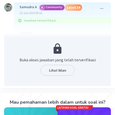
Samudra A
Community
Level 34
25 Juli 2024 09:16
Jawaban terverifikasi
nich bg
Buka akses jawaban yang telah terverifikasi
Lihat Iklan
·
0.0
(
0
)
Balas
Beri Rating
Mau pemahaman lebih dalam untuk soal ini?
Arman M
Level 3
LATIHAN SOAL GRATIS!
25 Juli 2024 07:27