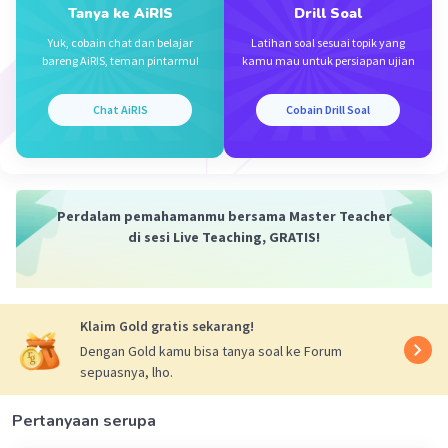
Tanya ke AiRIS
Drill Soal
tidak tau
Yuk, cobain chat dan belajar
Latihan soal sesuai topik yang
Iklan
bareng AiRIS, teman pintarmu!
kamu mau untuk persiapan ujian
·
1.0
(
1
)
Balas
Beri Rating
Chat AiRIS
Cobain Drill Soal
Perdalam pemahamanmu bersama Master Teacher
di sesi Live Teaching, GRATIS!
Klaim Gold gratis sekarang!
Dengan Gold kamu bisa tanya soal ke Forum
sepuasnya, lho.
Pertanyaan serupa