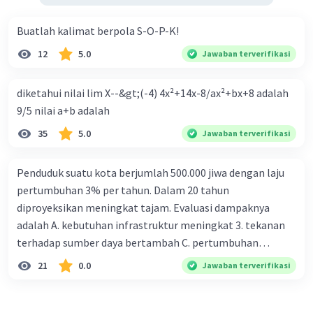
Buatlah kalimat berpola S-O-P-K!
12
5.0
Jawaban terverifikasi
diketahui nilai lim X--&gt;(-4) 4x²+14x-8/ax²+bx+8 adalah
9/5 nilai a+b adalah
35
5.0
Jawaban terverifikasi
Penduduk suatu kota berjumlah 500.000 jiwa dengan laju
pertumbuhan 3% per tahun. Dalam 20 tahun
diproyeksikan meningkat tajam. Evaluasi dampaknya
adalah A. kebutuhan infrastruktur meningkat 3. tekanan
terhadap sumber daya bertambah C. pertumbuhan
eksponensial berdampak jangka panjang D. tidak
21
0.0
Jawaban terverifikasi
memengaruhi tata ruang E. proyeksi penduduk penting
untuk perencanaan