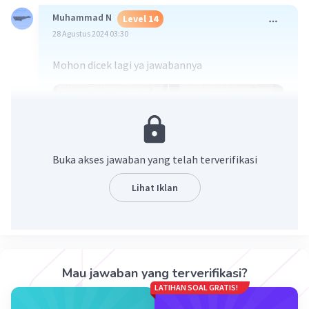
Muhammad N
Level 14
28 Agustus 2024 03:30
Mohon dicek lagi ya jawabannya
Buka akses jawaban yang telah terverifikasi
Lihat Iklan
·
0.0
(
0
)
Balas
Beri Rating
Mau jawaban yang terverifikasi?
LATIHAN SOAL GRATIS!