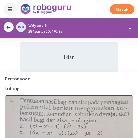
Masuk
Wilyana N
28 Agustus 2024 01:28
Iklan
Pertanyaan
tolong