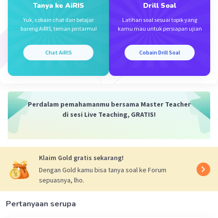
Tanya ke AiRIS
Drill Soal
Iklan
Yuk, cobain chat dan belajar
Latihan soal sesuai topik yang
bareng AiRIS, teman pintarmu!
kamu mau untuk persiapan ujian
Chat AiRIS
Cobain Drill Soal
Perdalam pemahamanmu bersama Master Teacher
di sesi Live Teaching, GRATIS!
Klaim Gold gratis sekarang!
Dengan Gold kamu bisa tanya soal ke Forum
sepuasnya, lho.
Pertanyaan serupa