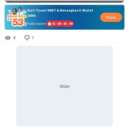
Ikuti Tryout SNBT & Menangkan E-Wallet
100rb
Klaim
Habis dalam
01
:
08
:
41
:
48
1
3
Iklan