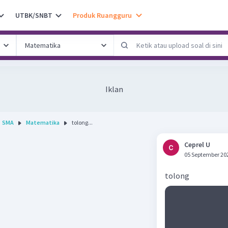
UTBK/SNBT
Produk Ruangguru
Iklan
SMA
Matematika
tolong...
Ceprel U
05 September 20
tolong