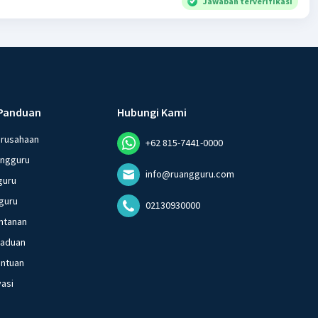
Jawaban terverifikasi
Panduan
Hubungi Kami
erusahaan
+62 815-7441-0000
angguru
info@ruangguru.com
guru
guru
02130930000
ntanan
gaduan
entuan
vasi