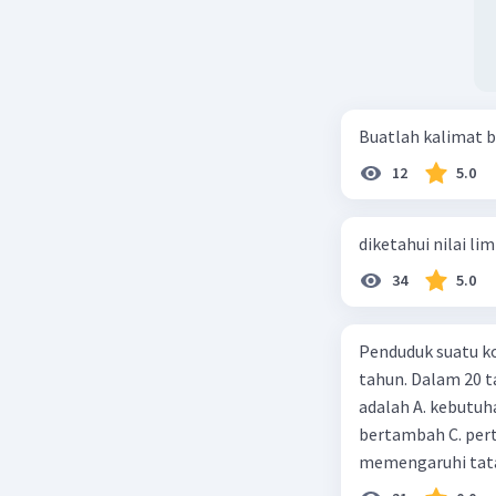
Buatlah kalimat b
12
5.0
diketahui nilai li
34
5.0
Penduduk suatu ko
tahun. Dalam 20 
adalah A. kebutuh
bertambah C. per
memengaruhi tata