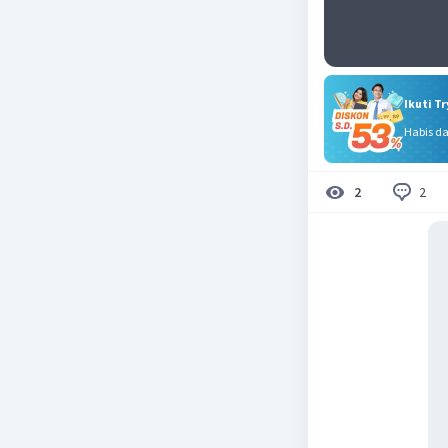
Ikuti T
Habis d
2
2