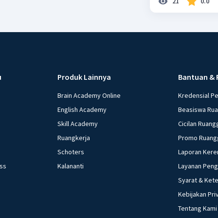
21
0.0
u
Produk Lainnya
Bantuan & 
Brain Academy Online
Kredensial P
English Academy
Beasiswa Ru
Skill Academy
Cicilan Ruang
Ruangkerja
Promo Ruang
Schoters
Laporan Kere
ess
Kalananti
Layanan Pen
Syarat & Ket
Kebijakan Pri
Tentang Kami