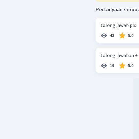
Pertanyaan serup
tolong jawab pls
43
5.0
tolong jawaban +
19
5.0