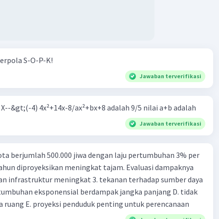
erpola S-O-P-K!
Jawaban terverifikasi
m X--&gt;(-4) 4x²+14x-8/ax²+bx+8 adalah 9/5 nilai a+b adalah
Jawaban terverifikasi
ta berjumlah 500.000 jiwa dengan laju pertumbuhan 3% per
tahun diproyeksikan meningkat tajam. Evaluasi dampaknya
an infrastruktur meningkat 3. tekanan terhadap sumber daya
tumbuhan eksponensial berdampak jangka panjang D. tidak
 ruang E. proyeksi penduduk penting untuk perencanaan