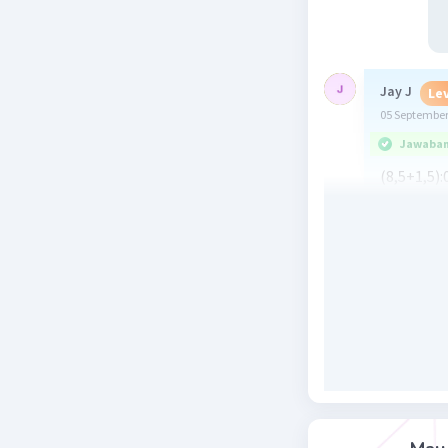
Jay J
Lev
05 September
Jawaban 
(8,5+1,5):
10:0,5
20 kanto
Beri R
Annisa F
05 September
Jawaban 
8 1/2 = 8,5