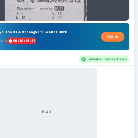
ryout SNBT & Menangkan E-Wallet 100rb
Klaim
alam
00
:
10
:
46
:
58
Jawaban terverifikasi
Iklan