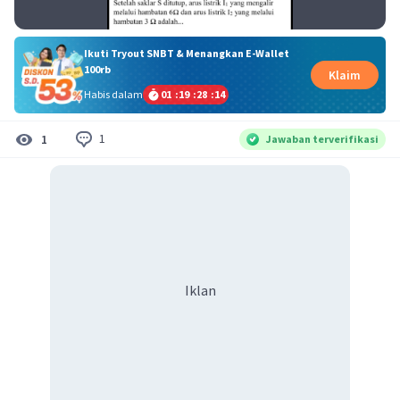
Ikuti Tryout SNBT & Menangkan E-Wallet
100rb
Klaim
Habis dalam
01
:
19
:
28
:
14
1
1
Jawaban terverifikasi
Iklan