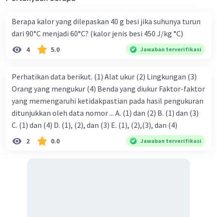
= 2/3 x 3
Berapa kalor yang dilepaskan 40 g besi jika suhunya turun
= 2 Ampere
dari 90°C menjadi 60°C? (kalor jenis besi 450 J/kg °C)
Berdasarkan hukum Kirchoff :
4
5.0
Jawaban terverifikasi
I = I
+ I
1
2
3 A = 1 A + 2 A (benar)
Perhatikan data berikut. (1) Alat ukur (2) Lingkungan (3)
Orang yang mengukur (4) Benda yang diukur Faktor-faktor
yang memengaruhi ketidakpastian pada hasil pengukuran
·
0.0
(
0
)
Balas
Beri Rating
ditunjukkan oleh data nomor ... A. (1) dan (2) B. (1) dan (3)
C. (1) dan (4) D. (1), (2), dan (3) E. (1), (2),(3), dan (4)
2
0.0
Jawaban terverifikasi
Iklan