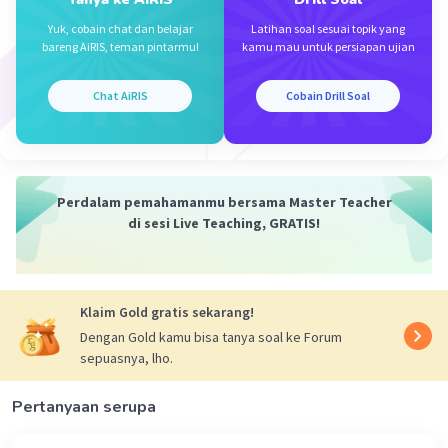
leleh rendah yaitu
Yuk, cobain chat dan belajar
Latihan soal sesuai topik yang
bareng AiRIS, teman pintarmu!
kamu mau untuk persiapan ujian
Iklan
·
0.0
(
0
)
Balas
Beri Rating
Chat AiRIS
Cobain Drill Soal
Perdalam pemahamanmu bersama Master Teacher
di sesi Live Teaching, GRATIS!
Klaim Gold gratis sekarang!
Dengan Gold kamu bisa tanya soal ke Forum
sepuasnya, lho.
Pertanyaan serupa