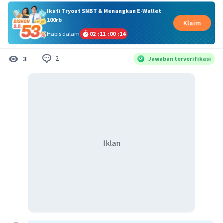
Ikuti Tryout SNBT & Menangkan E-Wallet
100rb
Klaim
Habis dalam
02
:
11
:
00
:
14
2
3
Jawaban terverifikasi
Iklan