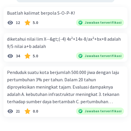
Buatlah kalimat berpola S-O-P-K!
12
5.0
Jawaban terverifikasi
diketahui nilai lim X--&gt;(-4) 4x²+14x-8/ax²+bx+8 adalah
9/5 nilai a+b adalah
34
5.0
Jawaban terverifikasi
Penduduk suatu kota berjumlah 500.000 jiwa dengan laju
pertumbuhan 3% per tahun. Dalam 20 tahun
diproyeksikan meningkat tajam. Evaluasi dampaknya
adalah A. kebutuhan infrastruktur meningkat 3. tekanan
terhadap sumber daya bertambah C. pertumbuhan
eksponensial berdampak jangka panjang D. tidak
21
0.0
Jawaban terverifikasi
memengaruhi tata ruang E. proyeksi penduduk penting
untuk perencanaan