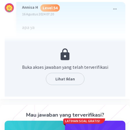
Annisa H
Level 54
16 Agustus 2024 07:20
apa ya
·
0.0
(
0
)
Balas
Beri Rating
Buka akses jawaban yang telah terverifikasi
Lihat Iklan
Iklan
Mau jawaban yang terverifikasi?
LATIHAN SOAL GRATIS!