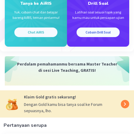
Tanya ke AiRIS
Drill Soal
Yuk, cobain chat dan belajar
Latihan soal sesuai topik yang
bareng AiRIS, teman pintarmu!
kamu mau untuk persiapan ujian
Chat AiRIS
Cobain Drill Soal
Perdalam pemahamanmu bersama Master Teacher
di sesi Live Teaching, GRATIS!
Klaim Gold gratis sekarang!
Dengan Gold kamu bisa tanya soal ke Forum
sepuasnya, lho.
Pertanyaan serupa