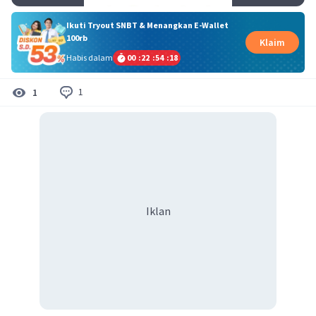
Ikuti Tryout SNBT & Menangkan E-Wallet
100rb
Klaim
Habis dalam
00
:
22
:
54
:
17
1
1
Iklan