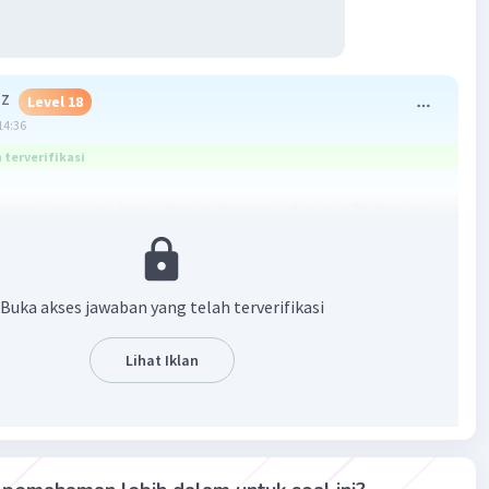
 Z
Level 18
14:36
terverifikasi
an rumus resultan vektorr dengan sudut apit 30 derajat
Buka akses jawaban yang telah terverifikasi
Lihat Iklan
·
0.0
(
0
)
Balas
ating