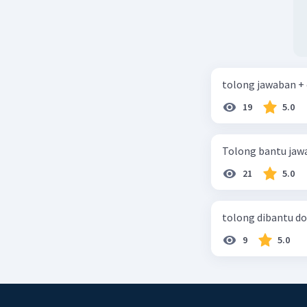
tolong jawaban +
19
5.0
Tolong bantu jaw
21
5.0
tolong dibantu do
9
5.0