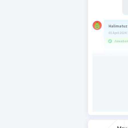
Halimatuz
01 April 2024 
Jawaban 
menggunak
Beri R