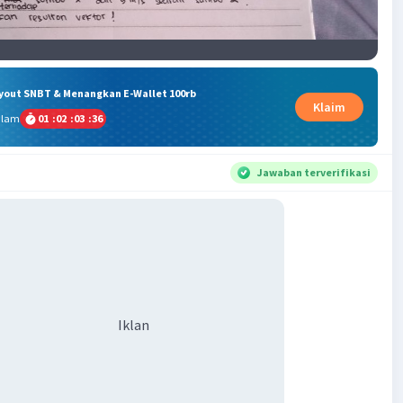
ryout SNBT & Menangkan E-Wallet 100rb
Klaim
alam
01
:
02
:
03
:
36
Jawaban terverifikasi
Iklan