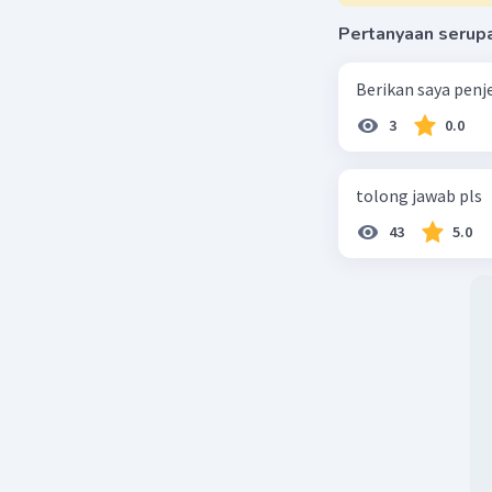
Pertanyaan serup
Berikan saya penj
3
0.0
tolong jawab pls
43
5.0