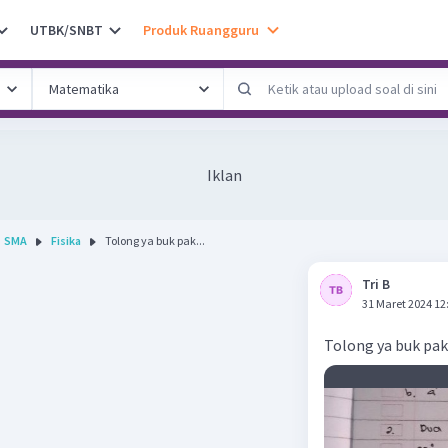
UTBK/SNBT
Produk Ruangguru
Iklan
SMA
Fisika
Tolong ya buk pak...
Tri B
31 Maret 2024 12
Tolong ya buk pak