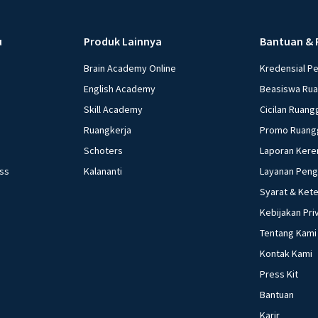
u
Produk Lainnya
Bantuan & 
Brain Academy Online
Kredensial P
English Academy
Beasiswa Ru
Skill Academy
Cicilan Ruang
Ruangkerja
Promo Ruang
Schoters
Laporan Kere
ess
Kalananti
Layanan Pen
Syarat & Ket
Kebijakan Pri
Tentang Kami
Kontak Kami
Press Kit
Bantuan
Karir