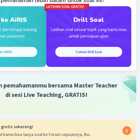
pemahaman lebih dalam untuk soal ini?
LATIHAN SOAL GRATIS!
 ke AiRIS
Drill Soal
t dan belajar bareng
Latihan soal sesuai topik yang kamu mau
man pintarmu!
untuk persiapan ujian
Iklan
at AiRIS
Cobain Drill Soal
m pemahamanmu bersama Master Teacher
di sesi Live Teaching, GRATIS!
 gratis sekarang!
d kamu bisa tanya soal ke Forum sepuasnya, lho.