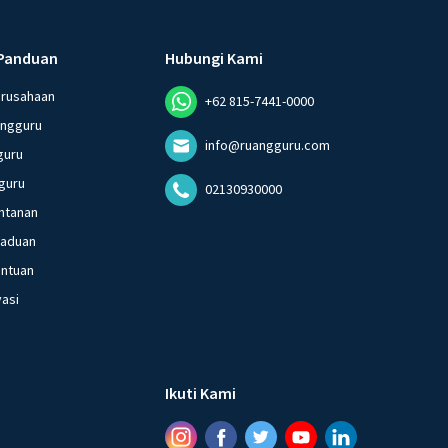
Panduan
Hubungi Kami
erusahaan
+62 815-7441-0000
angguru
info@ruangguru.com
guru
guru
02130930000
ntanan
gaduan
entuan
vasi
Ikuti Kami