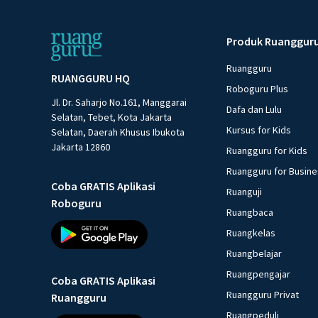
Produk Ruanggur
Ruangguru
RUANGGURU HQ
Roboguru Plus
Jl. Dr. Saharjo No.161, Manggarai
Dafa dan Lulu
Selatan, Tebet, Kota Jakarta
Kursus for Kids
Selatan, Daerah Khusus Ibukota
Jakarta 12860
Ruangguru for Kids
Ruangguru for Busin
Coba GRATIS Aplikasi
Ruanguji
Roboguru
Ruangbaca
Ruangkelas
Ruangbelajar
Ruangpengajar
Coba GRATIS Aplikasi
Ruangguru Privat
Ruangguru
Ruangpeduli