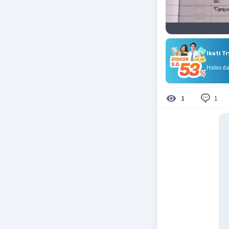
Ikuti T
Habis d
1
1