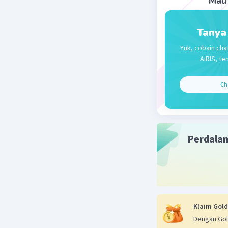
Mau 
Tanya
Yuk, cobain cha
AiRIS, te
Ch
Perdala
Klaim Gold
Dengan Gol