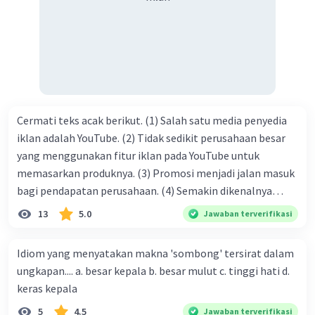
tersebut termasuk …. A. salam pembuka B. ucapan terima
kasih C. pengenalan topik D. tema E. judul
Cermati teks acak berikut. (1) Salah satu media penyedia
iklan adalah YouTube. (2) Tidak sedikit perusahaan besar
yang menggunakan fitur iklan pada YouTube untuk
memasarkan produknya. (3) Promosi menjadi jalan masuk
bagi pendapatan perusahaan. (4) Semakin dikenalnya
suatu produk oleh konsumen, semakin besar pula peluang
13
5.0
Jawaban terverifikasi
penjualan produk. (5) Hal ini disebabkan iklan atau
promosi merupakan cara untuk mengenalkan produk
Idiom yang menyatakan makna 'sombong' tersirat dalam
perusahaan kepada konsumen. Urutan yang tepat agar
ungkapan.... a. besar kepala b. besar mulut c. tinggi hati d.
menjadi teks eksposisi yang padu adalah .... A. (1)-(2)-(3)-
keras kepala
(4)-(5) B. (2)-(1)-(3)-(4)-(5) C. (3)-(1)-(2)-(5)-(4) D. (3)-(5)-
5
4.5
Jawaban terverifikasi
(4)-(1)-(2) E. (5)-(1)-(3)-(4)-(2)