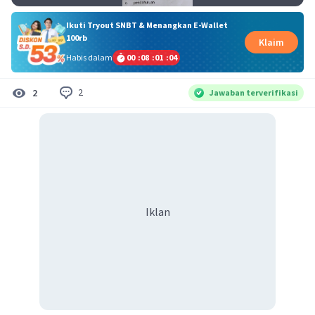
Ikuti Tryout SNBT & Menangkan E-Wallet
100rb
Klaim
Habis dalam
00
:
08
:
01
:
04
2
2
Jawaban terverifikasi
Iklan