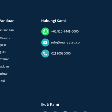
Panduan
Hubungi Kami
erusahaan
+62 815-7441-0000
angguru
info@ruangguru.com
guru
guru
02130930000
ntanan
gaduan
entuan
vasi
Ikuti Kami