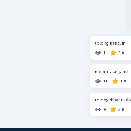
tolong bantuin
1
0.0
nomor 2 kerjain t
11
1.0
tolong dibantu do
9
5.0