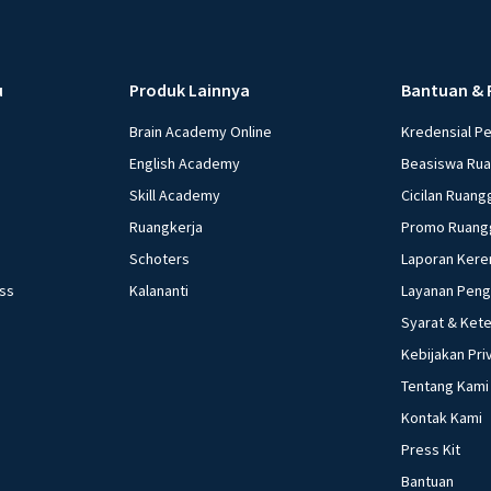
u
Produk Lainnya
Bantuan & 
Brain Academy Online
Kredensial P
English Academy
Beasiswa Ru
Skill Academy
Cicilan Ruang
Ruangkerja
Promo Ruang
Schoters
Laporan Kere
ess
Kalananti
Layanan Pen
Syarat & Ket
Kebijakan Pri
Tentang Kami
Kontak Kami
Press Kit
Bantuan