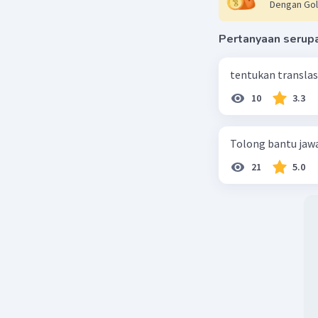
Dengan Gol
Pertanyaan serup
tentukan translasi 
10
3.3
Tolong bantu jaw
21
5.0