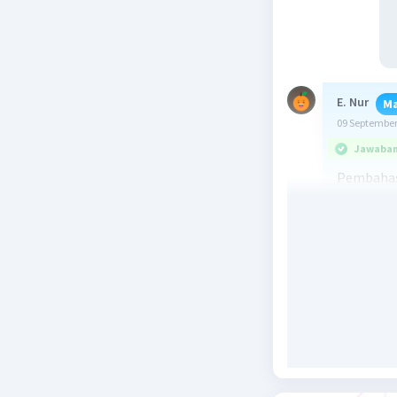
E. Nur
Ma
09 September
Jawaban 
Pembahas
Beri R