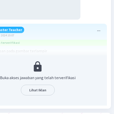
ster Teacher
 2024 10:07
terverifikasi
an pada gambar terlampir
Buka akses jawaban yang telah terverifikasi
Lihat Iklan
·
0.0
(
0
)
Balas
ating