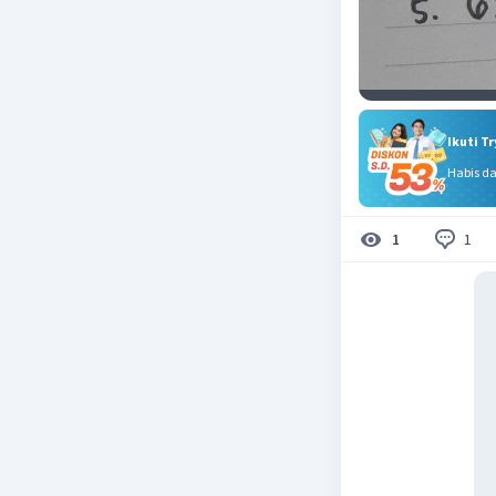
Ikuti T
Habis d
1
1