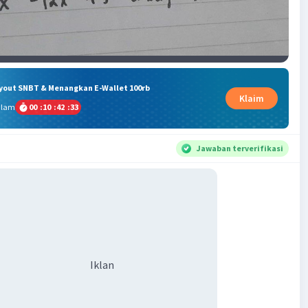
ryout SNBT & Menangkan E-Wallet 100rb
Klaim
alam
00
:
10
:
42
:
33
Jawaban terverifikasi
Iklan