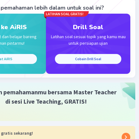
pemahaman lebih dalam untuk soal ini?
LATIHAN SOAL GRATIS!
 ke AiRIS
Drill Soal
t dan belajar bareng
Latihan soal sesuai topik yang kamu mau
Iklan
man pintarmu!
untuk persiapan ujian
at AiRIS
Cobain Drill Soal
m pemahamanmu bersama Master Teacher
di sesi Live Teaching, GRATIS!
 gratis sekarang!