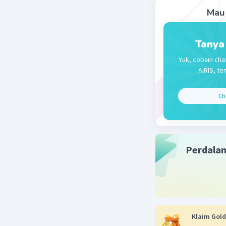
Mau 
Tanya
Yuk, cobain cha
AiRIS, te
Ch
Perdala
Klaim Gold