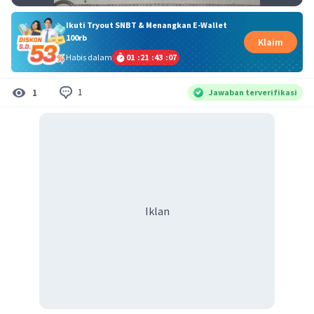
Ikuti Tryout SNBT & Menangkan E-Wallet
100rb
Klaim
Habis dalam
01
:
21
:
43
:
07
1
1
Jawaban terverifikasi
Iklan