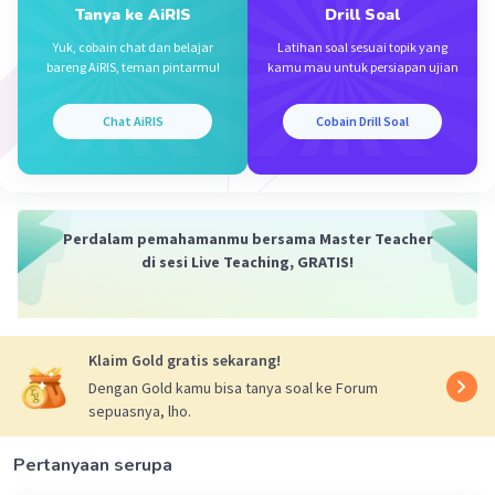
Tanya ke AiRIS
Drill Soal
Yuk, cobain chat dan belajar
Latihan soal sesuai topik yang
bareng AiRIS, teman pintarmu!
kamu mau untuk persiapan ujian
Iklan
Chat AiRIS
Cobain Drill Soal
Perdalam pemahamanmu bersama Master Teacher
di sesi Live Teaching, GRATIS!
Klaim Gold gratis sekarang!
Dengan Gold kamu bisa tanya soal ke Forum
sepuasnya, lho.
Pertanyaan serupa