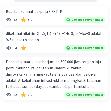
Buatlah kalimat berpola S-O-P-K!
12
5.0
Jawaban terverifikasi
diketahui nilai lim X--&gt;(-4) 4x²+14x-8/ax²+bx+8 adalah
9/5 nilai a+b adalah
34
5.0
Jawaban terverifikasi
Penduduk suatu kota berjumlah 500.000 jiwa dengan laju
pertumbuhan 3% per tahun. Dalam 20 tahun
diproyeksikan meningkat tajam. Evaluasi dampaknya
adalah A. kebutuhan infrastruktur meningkat 3. tekanan
terhadap sumber daya bertambah C. pertumbuhan
eksponensial berdampak jangka panjang D. tidak
22
0.0
Jawaban terverifikasi
memengaruhi tata ruang E. proyeksi penduduk penting
untuk perencanaan