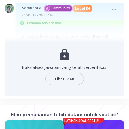
Samudra A
Community
Level 34
22 Agustus 2024 16:02
Jawaban terverifikasi
ni ngapa kamera gw klo buat moto di rg jadi
burik dah kaya epep
~atmin
Buka akses jawaban yang telah terverifikasi
Lihat Iklan
·
0.0
(
0
)
Balas
Beri Rating
Mau pemahaman lebih dalam untuk soal ini?
LATIHAN SOAL GRATIS!