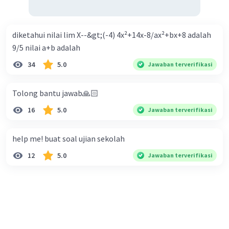
diketahui nilai lim X--&gt;(-4) 4x²+14x-8/ax²+bx+8 adalah
9/5 nilai a+b adalah
34
5.0
Jawaban terverifikasi
Tolong bantu jawab🙏🏻
16
5.0
Jawaban terverifikasi
help me! buat soal ujian sekolah
12
5.0
Jawaban terverifikasi