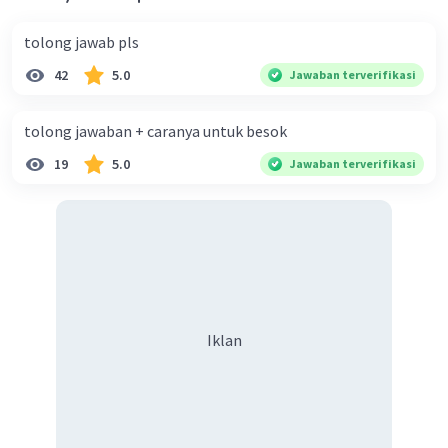
2p-4=
tolong jawab pls
2.-1-4
-2-4
42
5.0
Jawaban terverifikasi
-6
tolong jawaban + caranya untuk besok
·
0.0
(
0
)
Balas
Beri Rating
19
5.0
Jawaban terverifikasi
Iklan
Iklan