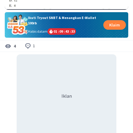
Ikuti Tryout SNBT & Menangkan E-Wallet
100rb
Klaim
Habis dalam
01
:
09
:
43
:
32
1
4
Iklan