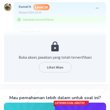
Daniel K
Level 10
08 April 2024 16:54
Jawaban terverifikasi
Jawaban :
D
Penjelasan ada pada gambar ya, boleh
ditanyakan kalau masih bingung
Buka akses jawaban yang telah terverifikasi
Lihat Iklan
Mau pemahaman lebih dalam untuk soal ini?
LATIHAN SOAL GRATIS!