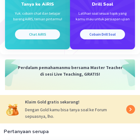
Tanya ke AiRIS
Drill Soal
Yuk, cobain chat dan belajar
Latihan soal sesuai topik yang
bareng AiRIS, teman pintarmu!
kamu mau untuk persiapan ujian
Chat AiRIS
Cobain Drill Soal
·
0.0
(
0
)
Balas
Beri Rating
Ananda S
Level 75
21 April 2024 09:07
terimakasih... sangat membantu🙏
Perdalam pemahamanmu bersama Master Teacher
di sesi Live Teaching, GRATIS!
Felixxx F
Level 9
06 Juni 2024 16:15
Klaim Gold gratis sekarang!
Jawaban terverifikasi
Dengan Gold kamu bisa tanya soal ke Forum
sepuasnya, lho.
1 Hitung jumlah mahasiswa yang memilih minimal satu
universitas: 60 (UI) + 76 (ITB) + 65 (UGM) - 37 (UI & ITB) - 23
Iklan
(UI & UGM) - 18 (ITB & UGM) + 0 (UI & ITB & UGM) = 163
Pertanyaan serupa