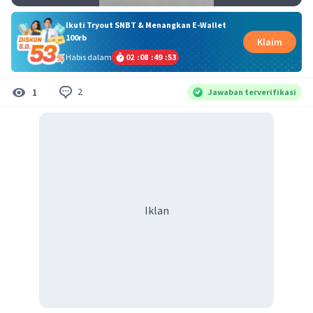
Ikuti Tryout SNBT & Menangkan E-Wallet
100rb
Klaim
Habis dalam
02
:
08
:
49
:
52
2
1
Jawaban terverifikasi
Iklan