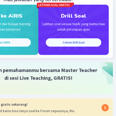
ret 2026 05:31
LATIHAN SOAL GRATIS!
asih banyak kak Naura ☺️🫶🏻
 ke AiRIS
Drill Soal
t dan belajar bareng
Latihan soal sesuai topik yang kamu mau
an 1 balasan lainnya
man pintarmu!
untuk persiapan ujian
at AiRIS
Cobain Drill Soal
evel 1
 10:44
l tata bahasa Arab (Nahwu)
m pemahamanmu bersama Master Teacher
Iklan
di sesi Live Teaching, GRATIS!
 gratis sekarang!
d kamu bisa tanya soal ke Forum sepuasnya, lho.