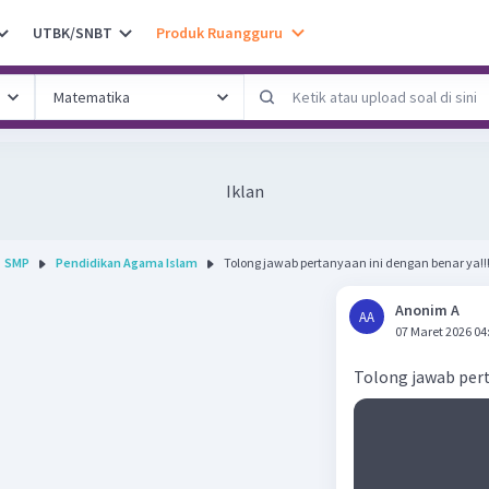
UTBK/SNBT
Produk Ruangguru
Iklan
SMP
Pendidikan Agama Islam
Tolong jawab pertanyaan ini dengan benar ya!!!
Anonim A
AA
07 Maret 2026 04
Tolong jawab per