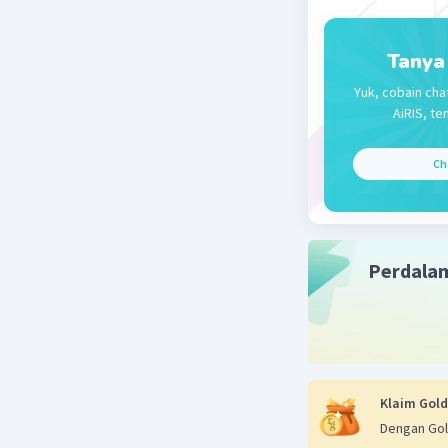
07 Ma
mak
Tanya
Yuk, cobain cha
— Tampilk
AiRIS, te
Ch
Yusri H
L
07 Maret 2026
Jawab soa
Perdala
Klaim Gold
Dengan Gol