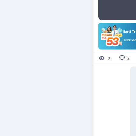
Ikuti T
Habis d
2
8