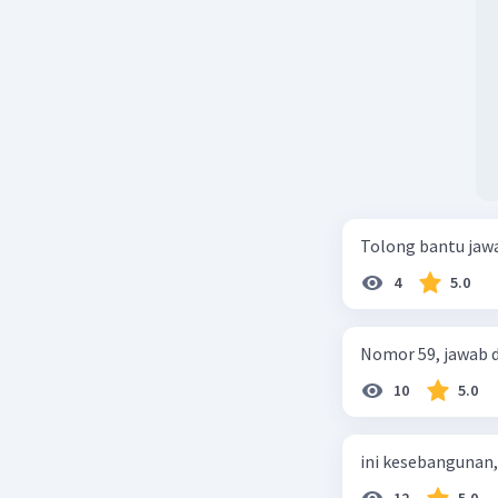
Tolong bantu jawa
4
5.0
Nomor 59, jawab d
10
5.0
ini kesebangunan,
12
5.0