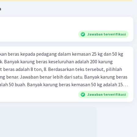
·
0.0
(
0
)
Balas
ating
a
Jawaban terverifikasi
kan beras kepada pedagang dalam kemasan 25 kg dan 50 kg
. Banyak karung beras keseluruhan adalah 200 karung
 beras adalah 8 ton, 8. Berdasarkan teks tersebut, pilihlah
g benar. Jawaban benar lebih dari satu. Banyak karung beras
lah 50 buah. Banyak karung beras kemasan 50 kg adalah 150
 beras dalam kemasan 25 kg adalah 2 ton. Perbandingan berat
Jawaban terverifikasi
g dan 50 kg dalam truk adalah 1: 3. 9. Berdasarkan teks
ya setiap beras karung kecil adalah Rp7.500 dan karung besar
ah biaya angkut semua beras yang harus dibayar oleh Bu
00 C. Rp2.312.000 B. Rp2.475.000 D. Rp2.280.000