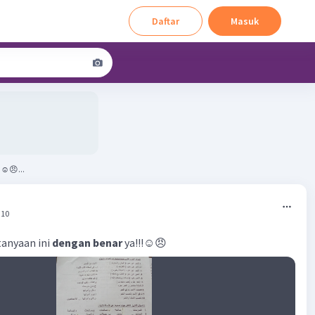
Daftar
Masuk
☺️😠...
:10
tanyaan ini
dengan benar
ya!!!☺️😠