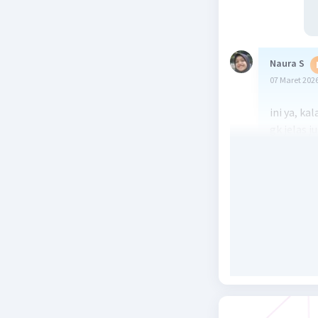
Naura S
07 Maret 2026
ini ya, ka
gk jelas j
Beri R
Fati