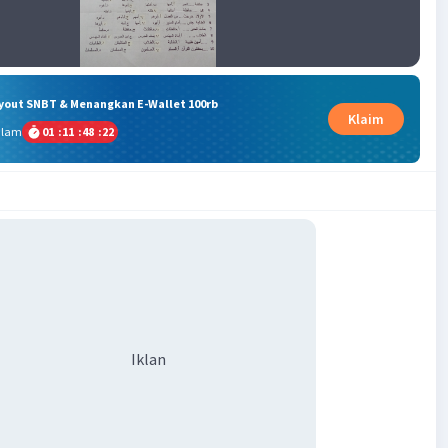
ryout SNBT & Menangkan E-Wallet 100rb
Klaim
alam
01
:
11
:
48
:
21
Iklan