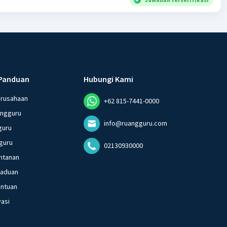
Panduan
Hubungi Kami
erusahaan
+62 815-7441-0000
angguru
info@ruangguru.com
guru
guru
02130930000
ntanan
gaduan
entuan
vasi