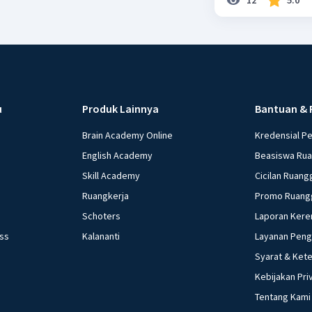
u
Produk Lainnya
Bantuan & 
Brain Academy Online
Kredensial P
English Academy
Beasiswa Ru
Skill Academy
Cicilan Ruang
Ruangkerja
Promo Ruang
Schoters
Laporan Kere
ess
Kalananti
Layanan Pen
Syarat & Ket
Kebijakan Pri
Tentang Kami