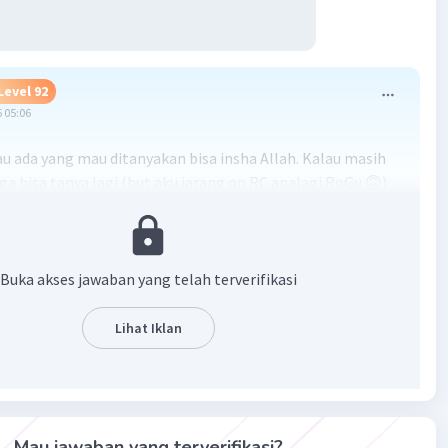
Level 92
 05:06
lau ada yang mau ditanyakan bisa insha Allah. Kalau masih
uga bisa tanya lagi (but aku jarang on RC apalagi RoGu 🙃)
Buka akses jawaban yang telah terverifikasi
Lihat Iklan
·
5.0
(
1
)
Balas
ating
matuz .
Mau jawaban yang terverifikasi?
Level 100