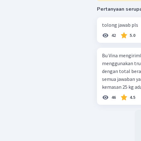
Beri R
Pertanyaan serup
tolong jawab pls
42
5.0
Bu Vina mengirim
menggunakan truk
dengan total berat
semua jawaban yan
kemasan 25 kg ada
buah. Total berat
46
4.5
beras kemasan 25 k
tersebut, jika bia
Rp14.000, berapak
Vina? A. Rp2.540.0