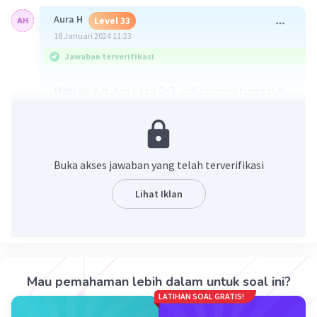
Aura H
Level 33
18 Januari 2024 11:23
Jawaban terverifikasi
Matriks p,q, dan r kan 2×2, jadi caranya tinggal di
sesuaikan dengan letak kolom dan barisnya.
P-Q= R
Cara cari nilai a=
3a+5 - (a-1)= 4
Buka akses jawaban yang telah terverifikasi
3a+5-a+1= 4 (jangan lupa min nya dikali ke tanda
yang di dalam kurung)
Lihat Iklan
= 2a+6= 4
2a= 4-6
2a= -2
a= -2/2= 1
Mau pemahaman lebih dalam untuk soal ini?
Cari nilai b=
LATIHAN SOAL GRATIS!
2b-3-(b+5)=-3