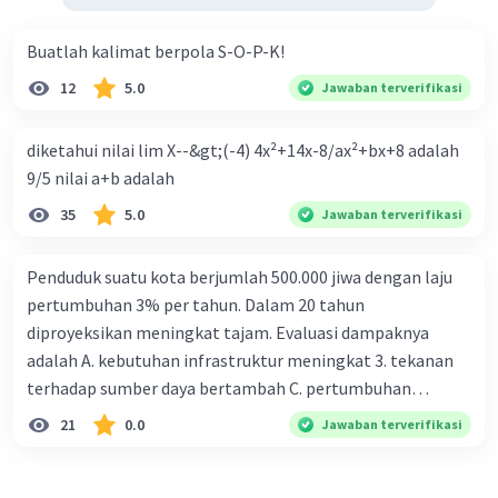
Michella M
Level 11
18 Januari 2024 14:59
Buatlah kalimat berpola S-O-P-K!
12
5.0
Jawaban terverifikasi
Jawaban nya 9
Semoga membantu
Iklan
diketahui nilai lim X--&gt;(-4) 4x²+14x-8/ax²+bx+8 adalah
9/5 nilai a+b adalah
·
5.0
(
2
)
Balas
Beri Rating
35
5.0
Jawaban terverifikasi
Penduduk suatu kota berjumlah 500.000 jiwa dengan laju
pertumbuhan 3% per tahun. Dalam 20 tahun
diproyeksikan meningkat tajam. Evaluasi dampaknya
adalah A. kebutuhan infrastruktur meningkat 3. tekanan
terhadap sumber daya bertambah C. pertumbuhan
eksponensial berdampak jangka panjang D. tidak
21
0.0
Jawaban terverifikasi
memengaruhi tata ruang E. proyeksi penduduk penting
untuk perencanaan