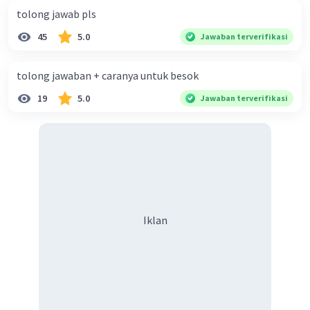
tolong jawab pls
d= 3/3 = 1
45
5.0
Jawaban terverifikasi
Nilai a+b+c+d=
-1+4+5+1
tolong jawaban + caranya untuk besok
= 9
19
5.0
semoga terbantu yaa
Jawaban terverifikasi
Iklan
·
5.0
(
2
)
Balas
Beri Rating