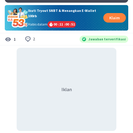
Ikuti Tryout SNBT & Menangkan E-Wallet
100rb
Klaim
Habis dalam
00
:
11
:
00
:
51
2
1
Jawaban terverifikasi
Iklan