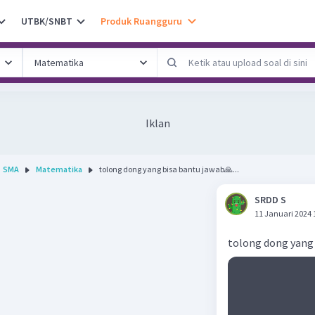
UTBK/SNBT
Produk Ruangguru
Iklan
SMA
Matematika
tolong dong yang bisa bantu jawab🙏...
SRDD S
11 Januari 2024 
tolong dong yang