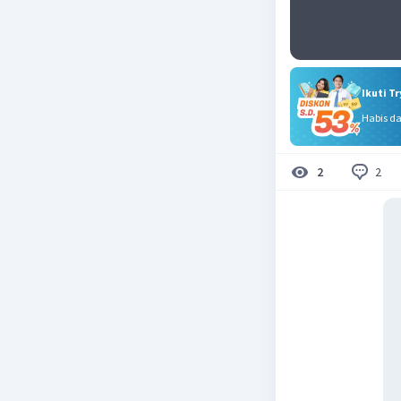
Ikuti T
Habis d
2
2