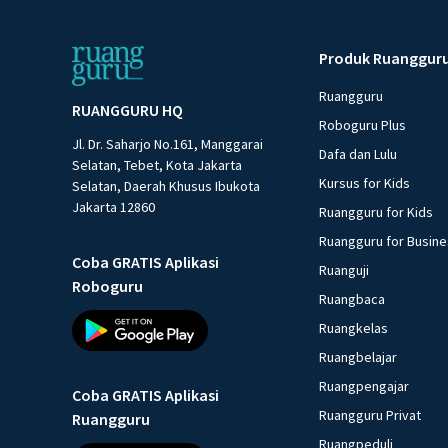
Produk Ruanggur
Ruangguru
RUANGGURU HQ
Roboguru Plus
Jl. Dr. Saharjo No.161, Manggarai
Dafa dan Lulu
Selatan, Tebet, Kota Jakarta
Kursus for Kids
Selatan, Daerah Khusus Ibukota
Jakarta 12860
Ruangguru for Kids
Ruangguru for Busin
Coba GRATIS Aplikasi
Ruanguji
Roboguru
Ruangbaca
Ruangkelas
Ruangbelajar
Ruangpengajar
Coba GRATIS Aplikasi
Ruangguru Privat
Ruangguru
Ruangpeduli