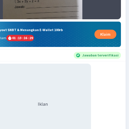
ryout SNBT & Menangkan E-Wallet 100rb
Klaim
alam
01
:
13
:
16
:
29
Jawaban terverifikasi
Iklan