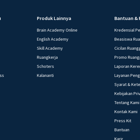
u
Produk Lainnya
Bantuan & 
Brain Academy Online
Kredensial P
English Academy
Beasiswa Ru
Skill Academy
Cicilan Ruang
Ruangkerja
Promo Ruang
Schoters
Laporan Kere
ess
Kalananti
Layanan Pen
Syarat & Ket
Kebijakan Pri
Tentang Kami
Kontak Kami
Press Kit
Bantuan
Karir