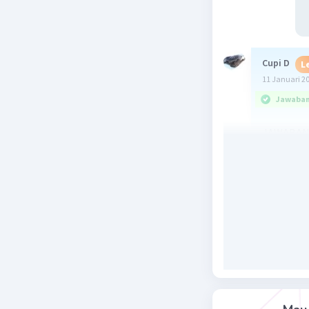
Cupi D
L
11 Januari 2
Jawaban 
JAWABAN 
x = 3
y = -5
z = 4