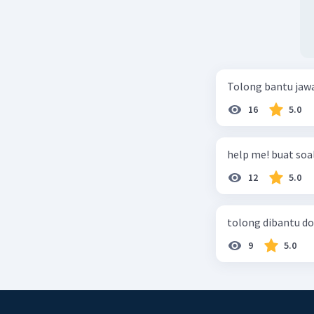
Tolong bantu jaw
16
5.0
help me! buat soal
12
5.0
tolong dibantu do
9
5.0