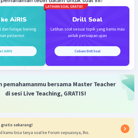
pemahaman lebih dalam untuk soal ini?
LATIHAN SOAL GRATIS!
·
0.0
(
0
)
Balas
ating
 ke AiRIS
Drill Soal
t dan belajar bareng
Latihan soal sesuai topik yang kamu mau
Level 62
man pintarmu!
untuk persiapan ujian
024 23:12
terverifikasi
at AiRIS
Cobain Drill Soal
embantu ya!
Iklan
m pemahamanmu bersama Master Teacher
di sesi Live Teaching, GRATIS!
 gratis sekarang!
·
0.0
(
0
)
Balas
ating
d kamu bisa tanya soal ke Forum sepuasnya, lho.