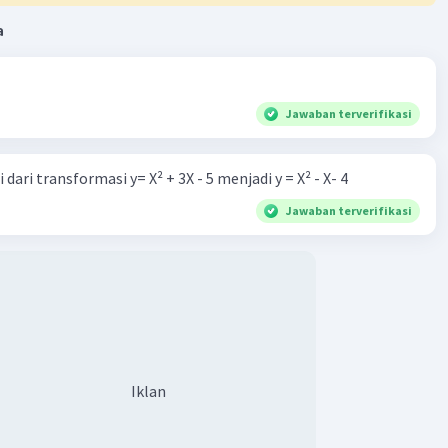
a
Jawaban terverifikasi
dari transformasi y= X² + 3X - 5 menjadi y = X² - X- 4
Jawaban terverifikasi
Iklan