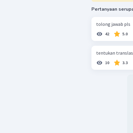
Pertanyaan serup
tolong jawab pls
42
5.0
tentukan translasi 
10
3.3