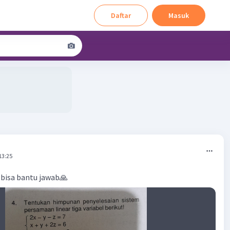
Daftar
Masuk
13:25
 bisa bantu jawab🙏