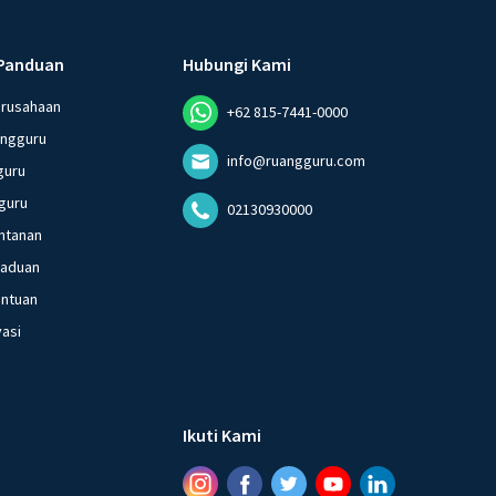
Panduan
Hubungi Kami
erusahaan
+62 815-7441-0000
angguru
info@ruangguru.com
guru
guru
02130930000
ntanan
gaduan
entuan
vasi
Ikuti Kami