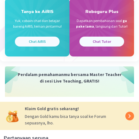
Penjelasan:
Tanya ke AiRIS
Roboguru Plus
Untuk menentukan luas bangun datar yang
ada grid-nya seperti pada soal, hitung saja
Yuk, cobain chat dan belajar
Dapatkan pembahasan soal
ga
bareng AiRIS, teman pintarmu!
pake lama
, langsung dari Tutor!
berapa banyak persegi yang diarsir. Jika di
satu persegi grid ada segitiga siku-siku yang
memenuhi separuh dari persegi grid tersebut,
Chat AiRIS
Chat Tutor
maka hitung sebagai 0,5.
Maaf ya, sebenarnya saya punya gambar
penjelasan cuman entah kenapa gak bisa
Perdalam pemahamanmu bersama Master Teacher
dikirim, udah coba berkali-kali.
di sesi Live Teaching, GRATIS!
Klaim Gold gratis sekarang!
·
0.0
(
0
)
Balas
Beri Rating
Dengan Gold kamu bisa tanya soal ke Forum
sepuasnya, lho.
Pertanyaan serupa