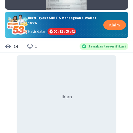
Ikuti Tryout SNBT & Menangkan E-Wallet
100rb
Klaim
Habis dalam
00
:
11
:
05
:
41
1
14
Jawaban terverifikasi
Iklan