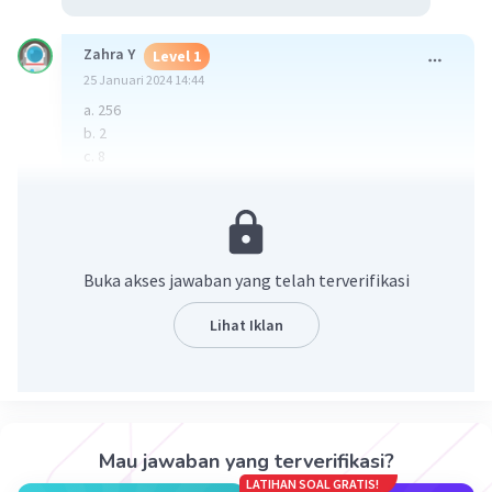
Zahra Y
Level 1
25 Januari 2024 14:44
a. 256
b. 2
c. 8
d. 27
e. 0,8
f. 0,14
·
0.0
(
0
)
Balas
Beri Rating
Buka akses jawaban yang telah terverifikasi
Lihat Iklan
Mau jawaban yang terverifikasi?
Iklan
LATIHAN SOAL GRATIS!