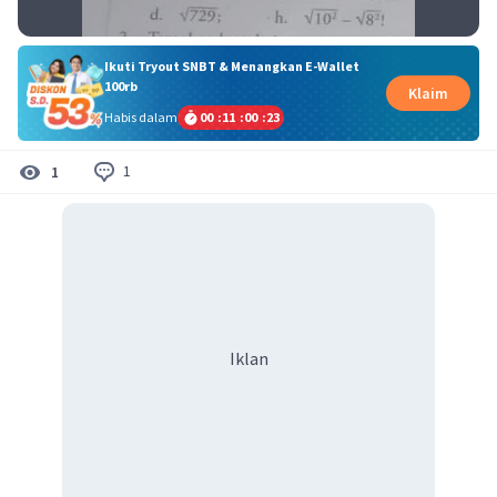
Ikuti Tryout SNBT & Menangkan E-Wallet
100rb
Klaim
Habis dalam
00
:
11
:
00
:
22
1
1
Iklan