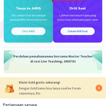
Tanya ke AiRIS
Drill Soal
Yuk, cobain chat dan belajar
Latihan soal sesuai topik yang
bareng AiRIS, teman pintarmu!
kamu mau untuk persiapan ujian
Chat AiRIS
Cobain Drill Soal
Perdalam pemahamanmu bersama Master Teacher
di sesi Live Teaching, GRATIS!
Klaim Gold gratis sekarang!
Dengan Gold kamu bisa tanya soal ke Forum
sepuasnya, lho.
Pertanyaan serupa