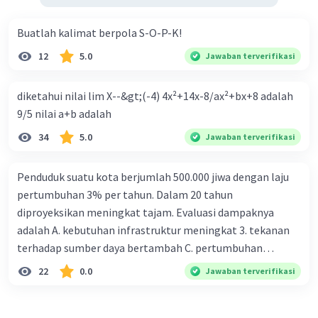
Buatlah kalimat berpola S-O-P-K!
12
5.0
Jawaban terverifikasi
diketahui nilai lim X--&gt;(-4) 4x²+14x-8/ax²+bx+8 adalah
9/5 nilai a+b adalah
34
5.0
Jawaban terverifikasi
Penduduk suatu kota berjumlah 500.000 jiwa dengan laju
pertumbuhan 3% per tahun. Dalam 20 tahun
diproyeksikan meningkat tajam. Evaluasi dampaknya
adalah A. kebutuhan infrastruktur meningkat 3. tekanan
terhadap sumber daya bertambah C. pertumbuhan
eksponensial berdampak jangka panjang D. tidak
22
0.0
Jawaban terverifikasi
memengaruhi tata ruang E. proyeksi penduduk penting
untuk perencanaan