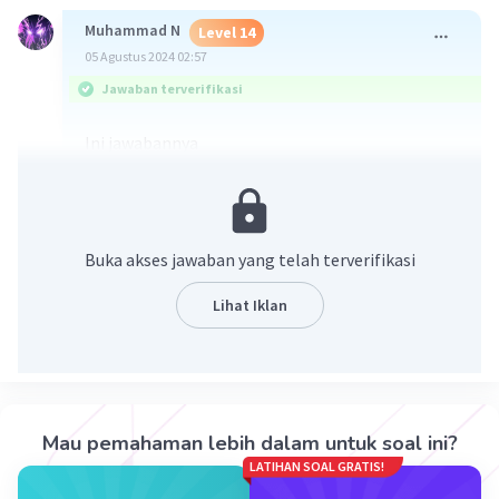
Muhammad N
Level 14
05 Agustus 2024 02:57
Jawaban terverifikasi
Ini jawabannya
Buka akses jawaban yang telah terverifikasi
Lihat Iklan
·
0.0
(
0
)
Balas
Beri Rating
Mau pemahaman lebih dalam untuk soal ini?
LATIHAN SOAL GRATIS!