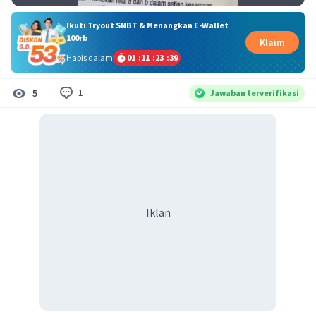
Ikuti Tryout SNBT & Menangkan E-Wallet
100rb
Klaim
Habis dalam
01
:
11
:
23
:
39
1
5
Jawaban terverifikasi
Iklan