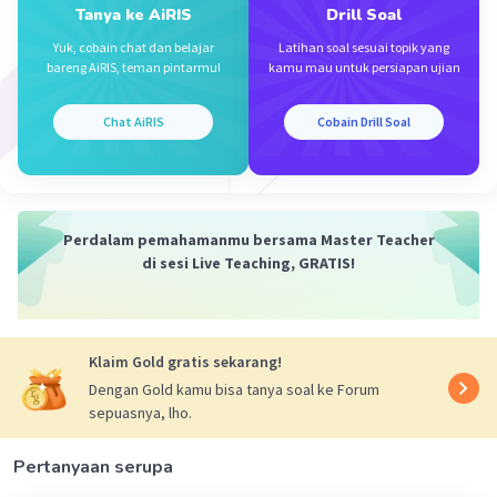
Tanya ke AiRIS
Drill Soal
Yuk, cobain chat dan belajar
Latihan soal sesuai topik yang
Iklan
bareng AiRIS, teman pintarmu!
kamu mau untuk persiapan ujian
Chat AiRIS
Cobain Drill Soal
Perdalam pemahamanmu bersama Master Teacher
di sesi Live Teaching, GRATIS!
Klaim Gold gratis sekarang!
Dengan Gold kamu bisa tanya soal ke Forum
sepuasnya, lho.
Pertanyaan serupa